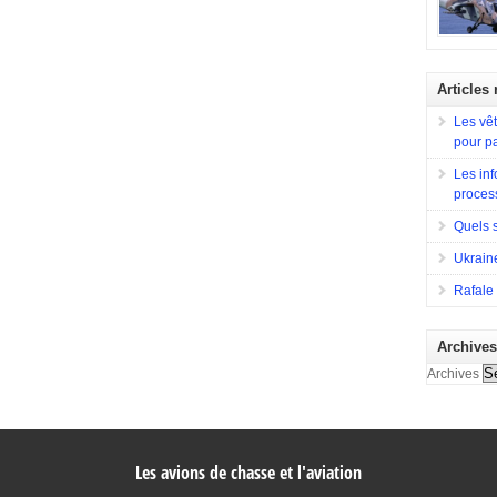
l’avionne
Sa concep
Lorsqu’en
construir
souhait d
d’observa
est constr
divers rô
destiné à 
Articles
en compéti
la France
a eu Hugh
typique, c
Les vêt
ainsi que 
missions 
pour p
terrestres
Afghanis
Les inf
proces
Quels 
Ukraine
Rafale 
Archive
Archives
Les avions de chasse et l'aviation