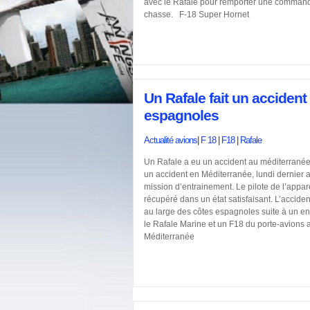
avec le Rafale pour remporter une commande
chasse. F-18 Super Hornet
Un Rafale fait un accident
espagnoles
Actualité avions
|
F 18
|
F18
|
Rafale
Un Rafale a eu un accident au méditerrané
un accident en Méditerranée, lundi dernier al
mission d’entrainement. Le pilote de l’apparei
récupéré dans un état satisfaisant. L’acciden
au large des côtes espagnoles suite à un e
le Rafale Marine et un F18 du porte-avions
Méditerranée