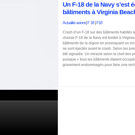
Un F-18 de la Navy s’est 
bâtiments à Virginia Beac
Actualité avions
|
F 18
|
F18
Crash d’un F-18 sur des bâtiments habités à
chasse F-18 de la Navy est tombé à Virginia
bâtiments de la région en provoquant un inc
se sont éjectés avant le crash. Selon les pr
été signalée. Un miracle selon le chef des po
puisque « tous les bâtiments étaient occupé
gravement endommagés pour faire une reche