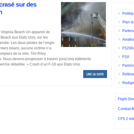
écrasé sur des
h
Politiq
Plan du
Parten
 Virginia Beach Un appareil de
 Beach aux Etats Unis, sur les
Aviatio
endie. Les deux pilotes de l’engin
emiers bilans, aucune victime n’a
FS200
mpiers de la ville, Tim Riley
FSX
s. Nous devons progresser à travers [ces] cinq bâtiments
rche détaillée. » Crash d’un F-18 aux Etats Unis
Parlons
LIRE LA SUITE
Référe
Redig
Flight Sim
Combat fl
CFS 2 reb