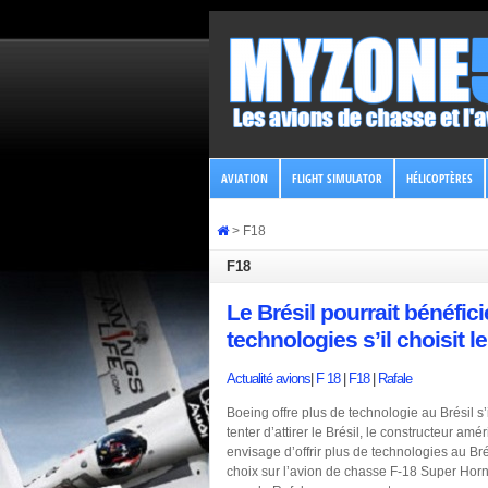
AVIATION
FLIGHT SIMULATOR
HÉLICOPTÈRES
>
F18
F18
Le Brésil pourrait bénéfic
technologies s’il choisit 
Actualité avions
|
F 18
|
F18
|
Rafale
Boeing offre plus de technologie au Brésil s’
tenter d’attirer le Brésil, le constructeur am
envisage d’offrir plus de technologies au Bré
choix sur l’avion de chasse F-18 Super Hornet.