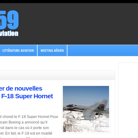
LITTÉRATURE AVIATION
MEETING AÉRIEN
ier de nouvelles
le F-18 Super Hornet
il choisit le F-18 Super Hornet Pour
éricain Boeing a annoncé qu’il
sil dans le cas où il porte son
 En fait, le F-18 est en rivalité