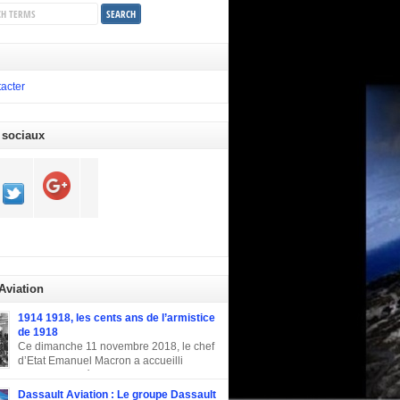
acter
 sociaux
 Aviation
1914 1918, les cents ans de l’armistice
de 1918
Ce dimanche 11 novembre 2018, le chef
d’Etat Emanuel Macron a accueilli
plusieurs invités d’honneur pour la
tion du centenaire de l’armistice de la
Dassault Aviation : Le groupe Dassault