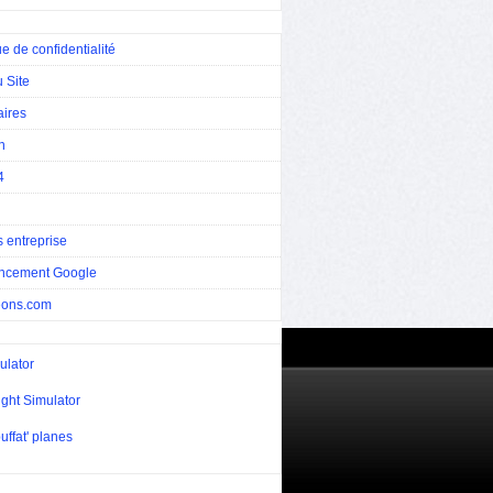
ue de confidentialité
 Site
aires
n
4
 entreprise
ncement Google
eons.com
ulator
ight Simulator
uffat' planes