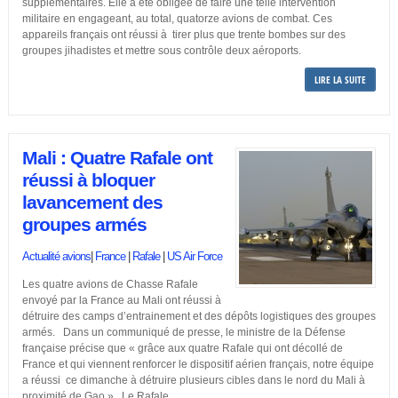
supplémentaires. Elle a été obligée de faire une telle intervention
militaire en engageant, au total, quatorze avions de combat. Ces
appareils français ont réussi à tirer plus que trente bombes sur des
groupes jihadistes et mettre sous contrôle deux aéroports.
LIRE LA SUITE
Mali : Quatre Rafale ont
réussi à bloquer
lavancement des
groupes armés
Actualité avions
|
France
|
Rafale
|
US Air Force
Les quatre avions de Chasse Rafale
envoyé par la France au Mali ont réussi à
détruire des camps d’entrainement et des dépôts logistiques des groupes
armés. Dans un communiqué de presse, le ministre de la Défense
française précise que « grâce aux quatre Rafale qui ont décollé de
France et qui viennent renforcer le dispositif aérien français, notre équipe
a réussi ce dimanche à détruire plusieurs cibles dans le nord du Mali à
proximité de Gao ». Le Rafale