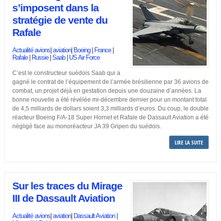
s’imposent dans la
stratégie de vente du
Rafale
Actualité avions
|
aviation
|
Boeing
|
France
|
Rafale
|
Russie
|
Saab
|
US Air Force
C’est le constructeur suédois Saab qui a
gagné le contrat de l’équipement de l’armée brésilienne par 36 avions de
combat, un projet déjà en gestation depuis une douzaine d’années. La
bonne nouvelle a été révélée mi-décembre dernier pour un montant total
de 4,5 milliards de dollars soient 3,3 milliards d’euros. Du coup, le double
réacteur Boeing F/A-18 Super Hornet et Rafale de Dassault Aviation a été
négligé face au monoréacteur JA 39 Gripen du suédois.
LIRE LA SUITE
Sur les traces du Mirage
III de Dassault Aviation
Actualité avions
|
aviation
|
Dassault Aviation
|