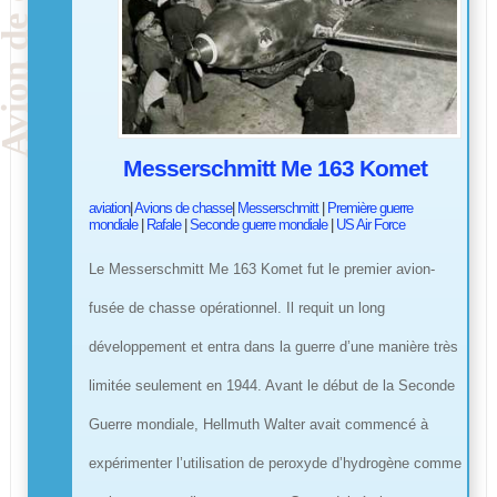
Messerschmitt Me 163 Komet
aviation
|
Avions de chasse
|
Messerschmitt
|
Première guerre
mondiale
|
Rafale
|
Seconde guerre mondiale
|
US Air Force
Le Messerschmitt Me 163 Komet fut le premier avion-
fusée de chasse opérationnel. Il requit un long
développement et entra dans la guerre d’une manière très
limitée seulement en 1944. Avant le début de la Seconde
Guerre mondiale, Hellmuth Walter avait commencé à
expérimenter l’utilisation de peroxyde d’hydrogène comme