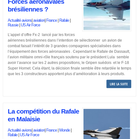
Forces aéronavales
brésiliennes ?
Actualité avions
|
aviation
|
France
|
Rafale
|
Russie
|
US Air Force
L’appel d’offre Fx-2 lancé par les forces
aériennes brésiliennes dans l’intention de sélectionner un avion de
combat faisait l’intérêt de 3 grandes compagnies spécialisées dans
l’équipement des forces aéronavales . Cependant le Rafale de Dassault,
l’avion militaire omni-rôle français soutenu par le président Lula semble
avoir l’avance sur les 2 autres propositions, le Gripen suédois et le F-18
Super Hornet. Cela étant, la décision finale semble être retardée le temps
que les 3 constructeurs apportent plus d’amélioration à leurs produits.
LIRE LA SUITE
La compétition du Rafale
en Malaisie
Actualité avions
|
aviation
|
France
|
Monde
|
Rafale
|
US Air Force