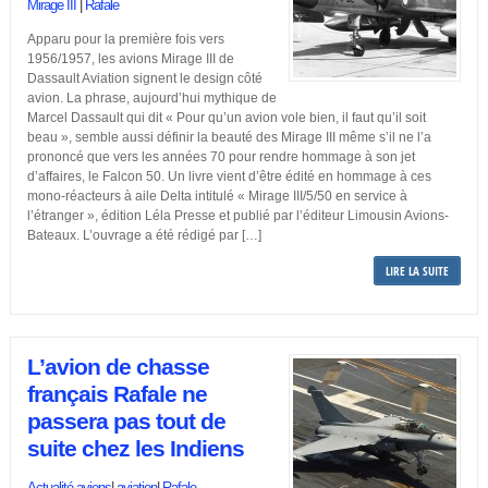
Mirage III
|
Rafale
Apparu pour la première fois vers
1956/1957, les avions Mirage III de
Dassault Aviation signent le design côté
avion. La phrase, aujourd’hui mythique de
Marcel Dassault qui dit « Pour qu’un avion vole bien, il faut qu’il soit
beau », semble aussi définir la beauté des Mirage III même s’il ne l’a
prononcé que vers les années 70 pour rendre hommage à son jet
d’affaires, le Falcon 50. Un livre vient d’être édité en hommage à ces
mono-réacteurs à aile Delta intitulé « Mirage III/5/50 en service à
l’étranger », édition Léla Presse et publié par l’éditeur Limousin Avions-
Bateaux. L’ouvrage a été rédigé par […]
LIRE LA SUITE
L’avion de chasse
français Rafale ne
passera pas tout de
suite chez les Indiens
Actualité avions
|
aviation
|
Rafale