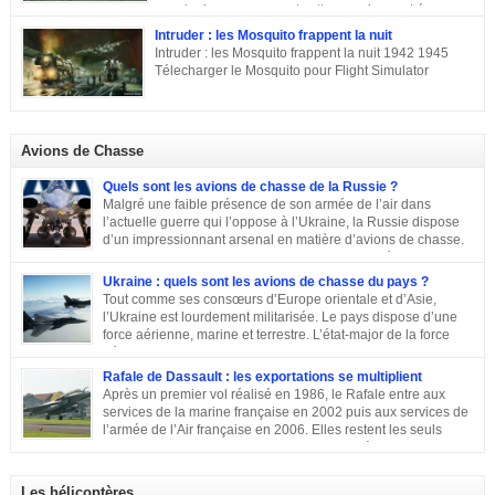
René était chirurgien à Paris avant d’être exécuté en déportation […]
pas toujours connue, et cette escadre peut évoquer
des missions très différentes selon les centres d’intérêts : patrouille
Intruder : les Mosquito frappent la nuit
maritime, Mistel ou missions secrètes. Partons du commencement : le nom.
Intruder : les Mosquito frappent la nuit 1942 1945
La désignation KG 200, KampfGeschwader 200, signifie littéralement »
Télecharger le Mosquito pour Flight Simulator
escadre de combat n°200 « . » Escadre de combat « , c’est un peu vague.
Donc il n’y a pas a priori de limites aux missions du KG 200, sous cette
appellation générique on trouve une escadre bonne […]
Avions de Chasse
Quels sont les avions de chasse de la Russie ?
Malgré une faible présence de son armée de l’air dans
l’actuelle guerre qui l’oppose à l’Ukraine, la Russie dispose
d’un impressionnant arsenal en matière d’avions de chasse.
Chasseurs, bombardiers, avions d’attaque … découvrons
ensemble les principaux moyens dont dispose sa force aérienne.
Ukraine : quels sont les avions de chasse du pays ?
Tout comme ses consœurs d’Europe orientale et d’Asie,
l’Ukraine est lourdement militarisée. Le pays dispose d’une
force aérienne, marine et terrestre. L’état-major de la force
aérienne ukrainienne se trouve dans la ville de Vinnitsa. Elle
est équipée en majorité d’avions de fabrication soviétique. Parmi les
Rafale de Dassault : les exportations se multiplient
républiques socialistes soviétiques, l’Ukraine élabore l’une des plus
Après un premier vol réalisé en 1986, le Rafale entre aux
stratégiques. D’après les statistiques de 2014, l’armée de l’air ukrainienne
services de la marine française en 2002 puis aux services de
et les forces de défense aérienne contiennent environ 43 000 personnes et
l’armée de l’Air française en 2006. Elles restent les seuls
247 avions. L’armée ukrainienne se divise en trois commandements
exploitants du chasseur français pendant près de 10 ans. En
régionaux : Ouest, Est et Sud. Chacun d’eux dispose de plusieurs brigades
2011, Serge Dassault (décédé en mai 2018) se montre optimiste et assure
tactiques qui sont régies […]
que le succès viendra bientôt. Quatre ans plus tard, les premières
Les hélicoptères