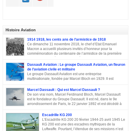
Histoire Aviation
1914 1918, les cents ans de l’armistice de 1918
Ce dimanche 11 novembre 2018, le chef d’Etat Emanuel
Macron a accueilli plusieurs invités d’honneur pour la
commémoration du centenaire de l’armistice de la première
guerre mondiale à Paris.A L’Elysée, environ 70 chefs d’Etats
et dirigeants ont célébré la cérémonie des cents ans de l’armistice de 1918.
Dassault Aviation : Le groupe Dassault Aviation, un fleuron
Après une semaine mémorielle les célébrations se sont poursuivies par
de l’aviation civile et militaire
une commémoraison à l’Arc de triomphe et un discours du président
Le groupe Dassault Aviation est une entreprise
Emmanuel Macron.
multinationale, fondée par Marcel Bloch en 1929. Il est
aujourd’hui, la seule entreprise d’aviation au monde, encore
entre les mains de la famille de son fondateur et qui porte encore son nom,
Marcel Dassault : Qui est Marcel Dassault ?
Marcel Bloch ayant changé son nom en Dassault en 1946. Retour sur le
De son vrai nom, Marcel Ferdinand Bloch, Marcel Dassault
parcours de ce fleuron de l’aviation civile et militaire. De la première guerre
est le fondateur du Groupe Dassault. Il est né, dans le 9e
mondiale à la Course aux Armements Au début de la première guerre
arrondissement de Paris, le 22 janvier 1892 et est décédé à
mondiale, Marcel Bloch a créé la Société d’études aéronautiques avec son
Neuilly-sur-Seine, le 17 avril 1986. Ingénieur de talent, il a
ami Henry Potez. Cette entreprise conçut une centaine d’appareils dotés de
également été un entrepreneur et un homme politique français. Enfance et
Escadrille KG 200
l’Hélice […]
famille de Marcel Dassault Dernier enfant d’Adolphe Bloch et de Noémie
L’Escadrille KG 200 20 février 1944-25 avril 1945 Le
Allatini, Marcel avait trois frères ainés. Le premier est mort à son jeune âge,
KG 200 est une des escadres mythiques de la
le second, Darius Paul Bloch est devenu générale d’armée et le troisième,
Luftwaffe. Pourtant, l’étendue de ses missions n’est