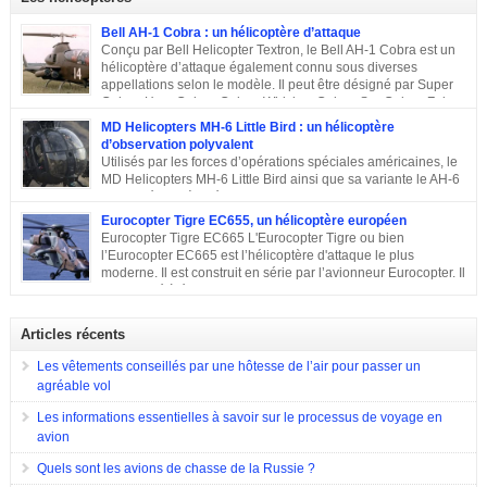
commandes étrangères sont signées et depuis, le constructeur multiplie les
exportations. Tour d’horizon sur les exportations du Rafale …
Bell AH-1 Cobra : un hélicoptère d’attaque
Conçu par Bell Helicopter Textron, le Bell AH-1 Cobra est un
hélicoptère d’attaque également connu sous diverses
appellations selon le modèle. Il peut être désigné par Super
Cobra, HueyCobra, Cobra, Whiskey Cobra, SeaCobra, Zulu
Cobra, Snake ou encore Viper. Le modèle premier était doté de la même
MD Helicopters MH-6 Little Bird : un hélicoptère
motorisation, de la même transmission et du même rotor principal que le
d’observation polyvalent
Bell UH-1 Iroquois. Cet appareil a effectué son premier vol en septembre
Utilisés par les forces d’opérations spéciales américaines, le
1965, est entré en service en 1967 et est toujours en service dans quelques
MD Helicopters MH-6 Little Bird ainsi que sa variante le AH-6
pays. Sa conception C’est en 1962 que Bell décide de construire un
est un hélicoptère léger conçu sur la base du Hughes OH-6 et
hélicoptère sur mesure […]
du Hughes MD 500. Il a été conçu par l’avionneur américain MD
Eurocopter Tigre EC655, un hélicoptère européen
Helicopters. Sa conception Lorsqu’en 1960, l’armée américaine a évoqué
Eurocopter Tigre EC665 L'Eurocopter Tigre ou bien
son souhait de développer un hélicoptère léger d’observation qui serait
l’Eurocopter EC665 est l’hélicoptère d'attaque le plus
également capable d’endosser divers rôles, de nombreuses compagnies
moderne. Il est construit en série par l’avionneur Eurocopter. Il
sont entrées en compétition pour remporter le projet. Parmi elles, il y a eu
est destiné à équiper les forces de terres de l’Allemagne, la
Hughes Aircraft qui a proposé son Modèle 369 ainsi que des propositions
France et l’Espagne. Doté d’une configuration typique, cet appareil est
de Bell Helicopter et […]
construit afin d’assurer les missions d’appui à proximité immédiate des
Articles récents
forces terrestres. Il a été utilisé en 2009 lors de la guerre en Afghanistan.
Eurocopter Tigre EC655
Les vêtements conseillés par une hôtesse de l’air pour passer un
agréable vol
Les informations essentielles à savoir sur le processus de voyage en
avion
Quels sont les avions de chasse de la Russie ?