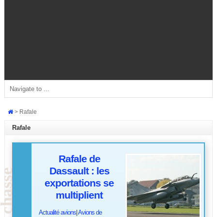
>
Rafale
Rafale
Rafale de
Dassault : les
exportations se
multiplient
Actualité avions
|
Avions de