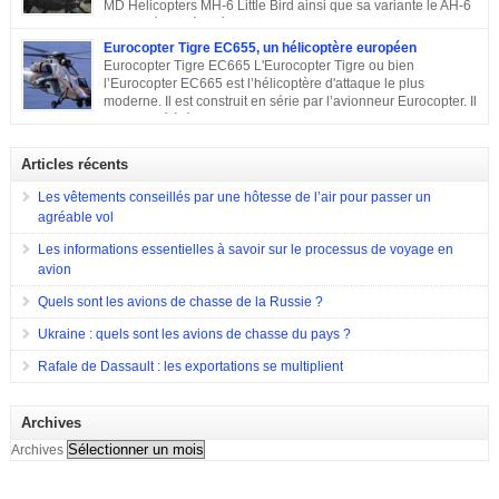
MD Helicopters MH-6 Little Bird ainsi que sa variante le AH-6
pays. Sa conception C’est en 1962 que Bell décide de construire un
est un hélicoptère léger conçu sur la base du Hughes OH-6 et
hélicoptère sur mesure […]
du Hughes MD 500. Il a été conçu par l’avionneur américain MD
Eurocopter Tigre EC655, un hélicoptère européen
Helicopters. Sa conception Lorsqu’en 1960, l’armée américaine a évoqué
Eurocopter Tigre EC665 L'Eurocopter Tigre ou bien
son souhait de développer un hélicoptère léger d’observation qui serait
l’Eurocopter EC665 est l’hélicoptère d'attaque le plus
également capable d’endosser divers rôles, de nombreuses compagnies
moderne. Il est construit en série par l’avionneur Eurocopter. Il
sont entrées en compétition pour remporter le projet. Parmi elles, il y a eu
est destiné à équiper les forces de terres de l’Allemagne, la
Hughes Aircraft qui a proposé son Modèle 369 ainsi que des propositions
France et l’Espagne. Doté d’une configuration typique, cet appareil est
de Bell Helicopter et […]
construit afin d’assurer les missions d’appui à proximité immédiate des
Articles récents
forces terrestres. Il a été utilisé en 2009 lors de la guerre en Afghanistan.
Eurocopter Tigre EC655
Les vêtements conseillés par une hôtesse de l’air pour passer un
agréable vol
Les informations essentielles à savoir sur le processus de voyage en
avion
Quels sont les avions de chasse de la Russie ?
Ukraine : quels sont les avions de chasse du pays ?
Rafale de Dassault : les exportations se multiplient
Archives
Archives