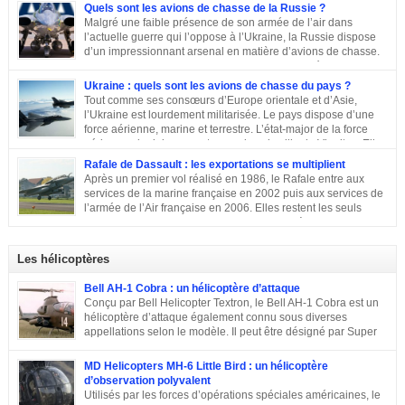
Quels sont les avions de chasse de la Russie ?
Malgré une faible présence de son armée de l’air dans
l’actuelle guerre qui l’oppose à l’Ukraine, la Russie dispose
d’un impressionnant arsenal en matière d’avions de chasse.
Chasseurs, bombardiers, avions d’attaque … découvrons
ensemble les principaux moyens dont dispose sa force aérienne.
Ukraine : quels sont les avions de chasse du pays ?
Tout comme ses consœurs d’Europe orientale et d’Asie,
l’Ukraine est lourdement militarisée. Le pays dispose d’une
force aérienne, marine et terrestre. L’état-major de la force
aérienne ukrainienne se trouve dans la ville de Vinnitsa. Elle
est équipée en majorité d’avions de fabrication soviétique. Parmi les
Rafale de Dassault : les exportations se multiplient
républiques socialistes soviétiques, l’Ukraine élabore l’une des plus
Après un premier vol réalisé en 1986, le Rafale entre aux
stratégiques. D’après les statistiques de 2014, l’armée de l’air ukrainienne
services de la marine française en 2002 puis aux services de
et les forces de défense aérienne contiennent environ 43 000 personnes et
l’armée de l’Air française en 2006. Elles restent les seuls
247 avions. L’armée ukrainienne se divise en trois commandements
exploitants du chasseur français pendant près de 10 ans. En
régionaux : Ouest, Est et Sud. Chacun d’eux dispose de plusieurs brigades
2011, Serge Dassault (décédé en mai 2018) se montre optimiste et assure
tactiques qui sont régies […]
que le succès viendra bientôt. Quatre ans plus tard, les premières
Les hélicoptères
commandes étrangères sont signées et depuis, le constructeur multiplie les
exportations. Tour d’horizon sur les exportations du Rafale …
Bell AH-1 Cobra : un hélicoptère d’attaque
Conçu par Bell Helicopter Textron, le Bell AH-1 Cobra est un
hélicoptère d’attaque également connu sous diverses
appellations selon le modèle. Il peut être désigné par Super
Cobra, HueyCobra, Cobra, Whiskey Cobra, SeaCobra, Zulu
Cobra, Snake ou encore Viper. Le modèle premier était doté de la même
MD Helicopters MH-6 Little Bird : un hélicoptère
motorisation, de la même transmission et du même rotor principal que le
d’observation polyvalent
Bell UH-1 Iroquois. Cet appareil a effectué son premier vol en septembre
Utilisés par les forces d’opérations spéciales américaines, le
1965, est entré en service en 1967 et est toujours en service dans quelques