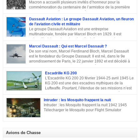
Macron a accueilli plusieurs invités d’honneur pour la
commémoration du centenaire de l’armistice de la première
guerre mondiale à Paris.A L’Elysée, environ 70 chefs d’Etats
et dirigeants ont célébré la cérémonie des cents ans de l’armistice de 1918.
Dassault Aviation : Le groupe Dassault Aviation, un fleuron
Après une semaine mémorielle les célébrations se sont poursuivies par
de l’aviation civile et militaire
une commémoraison à l’Arc de triomphe et un discours du président
Le groupe Dassault Aviation est une entreprise
Emmanuel Macron.
multinationale, fondée par Marcel Bloch en 1929. Il est
aujourd’hui, la seule entreprise d’aviation au monde, encore
entre les mains de la famille de son fondateur et qui porte encore son nom,
Marcel Dassault : Qui est Marcel Dassault ?
Marcel Bloch ayant changé son nom en Dassault en 1946. Retour sur le
De son vrai nom, Marcel Ferdinand Bloch, Marcel Dassault
parcours de ce fleuron de l’aviation civile et militaire. De la première guerre
est le fondateur du Groupe Dassault. Il est né, dans le 9e
mondiale à la Course aux Armements Au début de la première guerre
arrondissement de Paris, le 22 janvier 1892 et est décédé à
mondiale, Marcel Bloch a créé la Société d’études aéronautiques avec son
Neuilly-sur-Seine, le 17 avril 1986. Ingénieur de talent, il a
ami Henry Potez. Cette entreprise conçut une centaine d’appareils dotés de
également été un entrepreneur et un homme politique français. Enfance et
Escadrille KG 200
l’Hélice […]
famille de Marcel Dassault Dernier enfant d’Adolphe Bloch et de Noémie
L’Escadrille KG 200 20 février 1944-25 avril 1945 Le
Allatini, Marcel avait trois frères ainés. Le premier est mort à son jeune âge,
KG 200 est une des escadres mythiques de la
le second, Darius Paul Bloch est devenu générale d’armée et le troisième,
Luftwaffe. Pourtant, l’étendue de ses missions n’est
René était chirurgien à Paris avant d’être exécuté en déportation […]
pas toujours connue, et cette escadre peut évoquer
des missions très différentes selon les centres d’intérêts : patrouille
Intruder : les Mosquito frappent la nuit
maritime, Mistel ou missions secrètes. Partons du commencement : le nom.
Intruder : les Mosquito frappent la nuit 1942 1945
La désignation KG 200, KampfGeschwader 200, signifie littéralement »
Télecharger le Mosquito pour Flight Simulator
escadre de combat n°200 « . » Escadre de combat « , c’est un peu vague.
Donc il n’y a pas a priori de limites aux missions du KG 200, sous cette
appellation générique on trouve une escadre bonne […]
Avions de Chasse