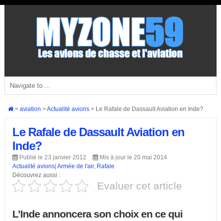
>
aviation
>
Actualité avions
>
Le Rafale de Dassault Aviation en Inde?
Le Rafale de Dassault Aviation en
Inde?
Publié le 23 janvier 2012
Mis à jour le 20 mai 2014
Actualité avions
|
Armée de l'air
,
Rafale
Découvrez aussi :
Evaluer cet article
L’Inde annoncera son choix en ce qui