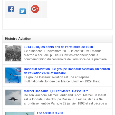
Histoire Aviation
1914 1918, les cents ans de l’armistice de 1918
Ce dimanche 11 novembre 2018, le chef d’Etat Emanuel
Macron a accueilli plusieurs invités d’honneur pour la
commémoration du centenaire de l’armistice de la première
guerre mondiale à Paris.A L’Elysée, environ 70 chefs d’Etats
et dirigeants ont célébré la cérémonie des cents ans de l’armistice de 1918.
Dassault Aviation : Le groupe Dassault Aviation, un fleuron
Après une semaine mémorielle les célébrations se sont poursuivies par
de l’aviation civile et militaire
une commémoraison à l’Arc de triomphe et un discours du président
Le groupe Dassault Aviation est une entreprise
Emmanuel Macron.
multinationale, fondée par Marcel Bloch en 1929. Il est
aujourd’hui, la seule entreprise d’aviation au monde, encore
entre les mains de la famille de son fondateur et qui porte encore son nom,
Marcel Dassault : Qui est Marcel Dassault ?
Marcel Bloch ayant changé son nom en Dassault en 1946. Retour sur le
De son vrai nom, Marcel Ferdinand Bloch, Marcel Dassault
parcours de ce fleuron de l’aviation civile et militaire. De la première guerre
est le fondateur du Groupe Dassault. Il est né, dans le 9e
mondiale à la Course aux Armements Au début de la première guerre
arrondissement de Paris, le 22 janvier 1892 et est décédé à
mondiale, Marcel Bloch a créé la Société d’études aéronautiques avec son
Neuilly-sur-Seine, le 17 avril 1986. Ingénieur de talent, il a
ami Henry Potez. Cette entreprise conçut une centaine d’appareils dotés de
également été un entrepreneur et un homme politique français. Enfance et
Escadrille KG 200
l’Hélice […]