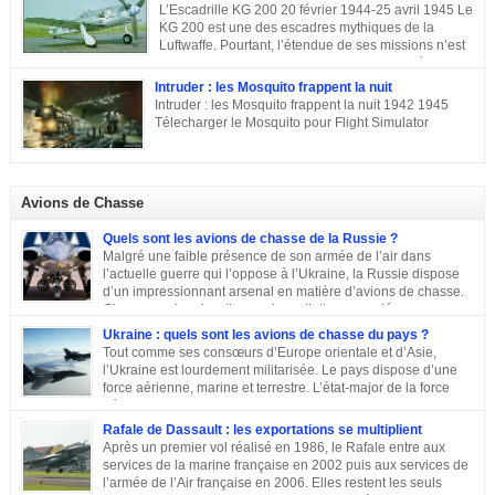
famille de Marcel Dassault Dernier enfant d’Adolphe Bloch et de Noémie
L’Escadrille KG 200 20 février 1944-25 avril 1945 Le
Allatini, Marcel avait trois frères ainés. Le premier est mort à son jeune âge,
KG 200 est une des escadres mythiques de la
le second, Darius Paul Bloch est devenu générale d’armée et le troisième,
Luftwaffe. Pourtant, l’étendue de ses missions n’est
René était chirurgien à Paris avant d’être exécuté en déportation […]
pas toujours connue, et cette escadre peut évoquer
des missions très différentes selon les centres d’intérêts : patrouille
Intruder : les Mosquito frappent la nuit
maritime, Mistel ou missions secrètes. Partons du commencement : le nom.
Intruder : les Mosquito frappent la nuit 1942 1945
La désignation KG 200, KampfGeschwader 200, signifie littéralement »
Télecharger le Mosquito pour Flight Simulator
escadre de combat n°200 « . » Escadre de combat « , c’est un peu vague.
Donc il n’y a pas a priori de limites aux missions du KG 200, sous cette
appellation générique on trouve une escadre bonne […]
Avions de Chasse
Quels sont les avions de chasse de la Russie ?
Malgré une faible présence de son armée de l’air dans
l’actuelle guerre qui l’oppose à l’Ukraine, la Russie dispose
d’un impressionnant arsenal en matière d’avions de chasse.
Chasseurs, bombardiers, avions d’attaque … découvrons
ensemble les principaux moyens dont dispose sa force aérienne.
Ukraine : quels sont les avions de chasse du pays ?
Tout comme ses consœurs d’Europe orientale et d’Asie,
l’Ukraine est lourdement militarisée. Le pays dispose d’une
force aérienne, marine et terrestre. L’état-major de la force
aérienne ukrainienne se trouve dans la ville de Vinnitsa. Elle
est équipée en majorité d’avions de fabrication soviétique. Parmi les
Rafale de Dassault : les exportations se multiplient
républiques socialistes soviétiques, l’Ukraine élabore l’une des plus
Après un premier vol réalisé en 1986, le Rafale entre aux
stratégiques. D’après les statistiques de 2014, l’armée de l’air ukrainienne
services de la marine française en 2002 puis aux services de
et les forces de défense aérienne contiennent environ 43 000 personnes et
l’armée de l’Air française en 2006. Elles restent les seuls
247 avions. L’armée ukrainienne se divise en trois commandements