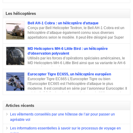
exploitants du chasseur français pendant près de 10 ans. En
régionaux : Ouest, Est et Sud. Chacun d’eux dispose de plusieurs brigades
2011, Serge Dassault (décédé en mai 2018) se montre optimiste et assure
tactiques qui sont régies […]
que le succès viendra bientôt. Quatre ans plus tard, les premières
Les hélicoptères
commandes étrangères sont signées et depuis, le constructeur multiplie les
exportations. Tour d’horizon sur les exportations du Rafale …
Bell AH-1 Cobra : un hélicoptère d’attaque
Conçu par Bell Helicopter Textron, le Bell AH-1 Cobra est un
hélicoptère d’attaque également connu sous diverses
appellations selon le modèle. Il peut être désigné par Super
Cobra, HueyCobra, Cobra, Whiskey Cobra, SeaCobra, Zulu
Cobra, Snake ou encore Viper. Le modèle premier était doté de la même
MD Helicopters MH-6 Little Bird : un hélicoptère
motorisation, de la même transmission et du même rotor principal que le
d’observation polyvalent
Bell UH-1 Iroquois. Cet appareil a effectué son premier vol en septembre
Utilisés par les forces d’opérations spéciales américaines, le
1965, est entré en service en 1967 et est toujours en service dans quelques
MD Helicopters MH-6 Little Bird ainsi que sa variante le AH-6
pays. Sa conception C’est en 1962 que Bell décide de construire un
est un hélicoptère léger conçu sur la base du Hughes OH-6 et
hélicoptère sur mesure […]
du Hughes MD 500. Il a été conçu par l’avionneur américain MD
Eurocopter Tigre EC655, un hélicoptère européen
Helicopters. Sa conception Lorsqu’en 1960, l’armée américaine a évoqué
Eurocopter Tigre EC665 L'Eurocopter Tigre ou bien
son souhait de développer un hélicoptère léger d’observation qui serait
l’Eurocopter EC665 est l’hélicoptère d'attaque le plus
également capable d’endosser divers rôles, de nombreuses compagnies
moderne. Il est construit en série par l’avionneur Eurocopter. Il
sont entrées en compétition pour remporter le projet. Parmi elles, il y a eu
est destiné à équiper les forces de terres de l’Allemagne, la
Hughes Aircraft qui a proposé son Modèle 369 ainsi que des propositions
France et l’Espagne. Doté d’une configuration typique, cet appareil est
de Bell Helicopter et […]
construit afin d’assurer les missions d’appui à proximité immédiate des
Articles récents
forces terrestres. Il a été utilisé en 2009 lors de la guerre en Afghanistan.
Eurocopter Tigre EC655
Les vêtements conseillés par une hôtesse de l’air pour passer un
agréable vol
Les informations essentielles à savoir sur le processus de voyage en