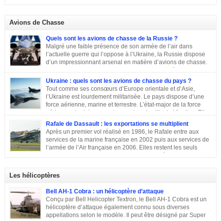
appellation générique on trouve une escadre bonne […]
Avions de Chasse
Quels sont les avions de chasse de la Russie ?
Malgré une faible présence de son armée de l’air dans
l’actuelle guerre qui l’oppose à l’Ukraine, la Russie dispose
d’un impressionnant arsenal en matière d’avions de chasse.
Chasseurs, bombardiers, avions d’attaque … découvrons
ensemble les principaux moyens dont dispose sa force aérienne.
Ukraine : quels sont les avions de chasse du pays ?
Tout comme ses consœurs d’Europe orientale et d’Asie,
l’Ukraine est lourdement militarisée. Le pays dispose d’une
force aérienne, marine et terrestre. L’état-major de la force
aérienne ukrainienne se trouve dans la ville de Vinnitsa. Elle
est équipée en majorité d’avions de fabrication soviétique. Parmi les
Rafale de Dassault : les exportations se multiplient
républiques socialistes soviétiques, l’Ukraine élabore l’une des plus
Après un premier vol réalisé en 1986, le Rafale entre aux
stratégiques. D’après les statistiques de 2014, l’armée de l’air ukrainienne
services de la marine française en 2002 puis aux services de
et les forces de défense aérienne contiennent environ 43 000 personnes et
l’armée de l’Air française en 2006. Elles restent les seuls
247 avions. L’armée ukrainienne se divise en trois commandements
exploitants du chasseur français pendant près de 10 ans. En
régionaux : Ouest, Est et Sud. Chacun d’eux dispose de plusieurs brigades
2011, Serge Dassault (décédé en mai 2018) se montre optimiste et assure
tactiques qui sont régies […]
que le succès viendra bientôt. Quatre ans plus tard, les premières
Les hélicoptères
commandes étrangères sont signées et depuis, le constructeur multiplie les
exportations. Tour d’horizon sur les exportations du Rafale …
Bell AH-1 Cobra : un hélicoptère d’attaque
Conçu par Bell Helicopter Textron, le Bell AH-1 Cobra est un
hélicoptère d’attaque également connu sous diverses
appellations selon le modèle. Il peut être désigné par Super