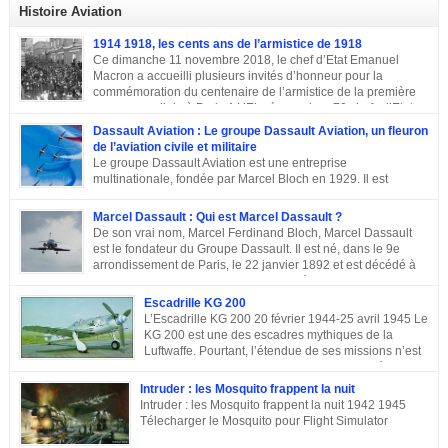
Histoire Aviation
1914 1918, les cents ans de l’armistice de 1918
Ce dimanche 11 novembre 2018, le chef d’Etat Emanuel
Macron a accueilli plusieurs invités d’honneur pour la
commémoration du centenaire de l’armistice de la première
guerre mondiale à Paris.A L’Elysée, environ 70 chefs d’Etats
et dirigeants ont célébré la cérémonie des cents ans de l’armistice de 1918.
Dassault Aviation : Le groupe Dassault Aviation, un fleuron
Après une semaine mémorielle les célébrations se sont poursuivies par
de l’aviation civile et militaire
une commémoraison à l’Arc de triomphe et un discours du président
Le groupe Dassault Aviation est une entreprise
Emmanuel Macron.
multinationale, fondée par Marcel Bloch en 1929. Il est
aujourd’hui, la seule entreprise d’aviation au monde, encore
entre les mains de la famille de son fondateur et qui porte encore son nom,
Marcel Dassault : Qui est Marcel Dassault ?
Marcel Bloch ayant changé son nom en Dassault en 1946. Retour sur le
De son vrai nom, Marcel Ferdinand Bloch, Marcel Dassault
parcours de ce fleuron de l’aviation civile et militaire. De la première guerre
est le fondateur du Groupe Dassault. Il est né, dans le 9e
mondiale à la Course aux Armements Au début de la première guerre
arrondissement de Paris, le 22 janvier 1892 et est décédé à
mondiale, Marcel Bloch a créé la Société d’études aéronautiques avec son
Neuilly-sur-Seine, le 17 avril 1986. Ingénieur de talent, il a
ami Henry Potez. Cette entreprise conçut une centaine d’appareils dotés de
également été un entrepreneur et un homme politique français. Enfance et
Escadrille KG 200
l’Hélice […]
famille de Marcel Dassault Dernier enfant d’Adolphe Bloch et de Noémie
L’Escadrille KG 200 20 février 1944-25 avril 1945 Le
Allatini, Marcel avait trois frères ainés. Le premier est mort à son jeune âge,
KG 200 est une des escadres mythiques de la
le second, Darius Paul Bloch est devenu générale d’armée et le troisième,
Luftwaffe. Pourtant, l’étendue de ses missions n’est
René était chirurgien à Paris avant d’être exécuté en déportation […]
pas toujours connue, et cette escadre peut évoquer
des missions très différentes selon les centres d’intérêts : patrouille
Intruder : les Mosquito frappent la nuit
maritime, Mistel ou missions secrètes. Partons du commencement : le nom.
Intruder : les Mosquito frappent la nuit 1942 1945
La désignation KG 200, KampfGeschwader 200, signifie littéralement »
Télecharger le Mosquito pour Flight Simulator
escadre de combat n°200 « . » Escadre de combat « , c’est un peu vague.
Donc il n’y a pas a priori de limites aux missions du KG 200, sous cette