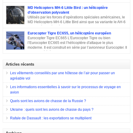
Cobra, HueyCobra, Cobra, Whiskey Cobra, SeaCobra, Zulu
Cobra, Snake ou encore Viper. Le modèle premier était doté de la même
MD Helicopters MH-6 Little Bird : un hélicoptère
motorisation, de la même transmission et du même rotor principal que le
d’observation polyvalent
Bell UH-1 Iroquois. Cet appareil a effectué son premier vol en septembre
Utilisés par les forces d’opérations spéciales américaines, le
1965, est entré en service en 1967 et est toujours en service dans quelques
MD Helicopters MH-6 Little Bird ainsi que sa variante le AH-6
pays. Sa conception C’est en 1962 que Bell décide de construire un
est un hélicoptère léger conçu sur la base du Hughes OH-6 et
hélicoptère sur mesure […]
du Hughes MD 500. Il a été conçu par l’avionneur américain MD
Eurocopter Tigre EC655, un hélicoptère européen
Helicopters. Sa conception Lorsqu’en 1960, l’armée américaine a évoqué
Eurocopter Tigre EC665 L'Eurocopter Tigre ou bien
son souhait de développer un hélicoptère léger d’observation qui serait
l’Eurocopter EC665 est l’hélicoptère d'attaque le plus
également capable d’endosser divers rôles, de nombreuses compagnies
moderne. Il est construit en série par l’avionneur Eurocopter. Il
sont entrées en compétition pour remporter le projet. Parmi elles, il y a eu
est destiné à équiper les forces de terres de l’Allemagne, la
Hughes Aircraft qui a proposé son Modèle 369 ainsi que des propositions
France et l’Espagne. Doté d’une configuration typique, cet appareil est
de Bell Helicopter et […]
construit afin d’assurer les missions d’appui à proximité immédiate des
Articles récents
forces terrestres. Il a été utilisé en 2009 lors de la guerre en Afghanistan.
Eurocopter Tigre EC655
Les vêtements conseillés par une hôtesse de l’air pour passer un
agréable vol
Les informations essentielles à savoir sur le processus de voyage en
avion
Quels sont les avions de chasse de la Russie ?
Ukraine : quels sont les avions de chasse du pays ?
Rafale de Dassault : les exportations se multiplient