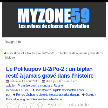
>
aviation
>
Le Polikarpov U-2/Po-2 : un biplan resté à jamais gravé dans
l’histoire
Le Polikarpov U-2/Po-2 : un biplan
resté à jamais gravé dans l’histoire
Publié le 13 août 2015
Mis à jour le 19 août 2018
aviation
|
Première guerre mondiale
,
Russie
Jean Boulet : un pilote d’hélicoptères hors
Découvrez aussi :
pair
Roméo Vachon: le pilote de brousse aux ailes d’argent
George «
Buzz » Beurling : le pilote canadien de l’extrême
Evaluer cet article