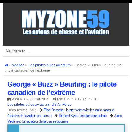
>
aviation
>
Les pilotes et les aviateurs
>
George « Buzz » Beurling : le
pilote canadien de l’extrême
George « Buzz » Beurling : le pilote
canadien de l’extrême
Publié le 23 juillet 2015
Mis à jour le 19 août 2018
Les pilotes et les aviateurs
|
US Air Force
Elise Deroche : la première aviatrice qui a marqué
Découvrez aussi :
l’histoire de l’aviation en France
Richard Byrd : l’explorateur polaire
Jules
Védrines: Un aviateur de la classe ouvrière