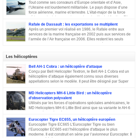
Tout comme ses consœurs d’Europe orientale et d’Asie,
l’Ukraine est lourdement militarisée. Le pays dispose d’une
force aérienne, marine et terrestre. L’état-major de la force
aérienne ukrainienne se trouve dans la ville de Vinnitsa. Elle
est équipée en majorité d’avions de fabrication soviétique. Parmi les
Rafale de Dassault : les exportations se multiplient
républiques socialistes soviétiques, l’Ukraine élabore l’une des plus
Après un premier vol réalisé en 1986, le Rafale entre aux
stratégiques. D’après les statistiques de 2014, l’armée de l’air ukrainienne
services de la marine française en 2002 puis aux services de
et les forces de défense aérienne contiennent environ 43 000 personnes et
l’armée de l’Air française en 2006. Elles restent les seuls
247 avions. L’armée ukrainienne se divise en trois commandements
exploitants du chasseur français pendant près de 10 ans. En
régionaux : Ouest, Est et Sud. Chacun d’eux dispose de plusieurs brigades
2011, Serge Dassault (décédé en mai 2018) se montre optimiste et assure
tactiques qui sont régies […]
que le succès viendra bientôt. Quatre ans plus tard, les premières
Les hélicoptères
commandes étrangères sont signées et depuis, le constructeur multiplie les
exportations. Tour d’horizon sur les exportations du Rafale …
Bell AH-1 Cobra : un hélicoptère d’attaque
Conçu par Bell Helicopter Textron, le Bell AH-1 Cobra est un
hélicoptère d’attaque également connu sous diverses
appellations selon le modèle. Il peut être désigné par Super
Cobra, HueyCobra, Cobra, Whiskey Cobra, SeaCobra, Zulu
Cobra, Snake ou encore Viper. Le modèle premier était doté de la même
MD Helicopters MH-6 Little Bird : un hélicoptère
motorisation, de la même transmission et du même rotor principal que le
d’observation polyvalent
Bell UH-1 Iroquois. Cet appareil a effectué son premier vol en septembre
Utilisés par les forces d’opérations spéciales américaines, le
1965, est entré en service en 1967 et est toujours en service dans quelques
MD Helicopters MH-6 Little Bird ainsi que sa variante le AH-6
pays. Sa conception C’est en 1962 que Bell décide de construire un
est un hélicoptère léger conçu sur la base du Hughes OH-6 et
hélicoptère sur mesure […]
du Hughes MD 500. Il a été conçu par l’avionneur américain MD
Eurocopter Tigre EC655, un hélicoptère européen
Helicopters. Sa conception Lorsqu’en 1960, l’armée américaine a évoqué
Eurocopter Tigre EC665 L'Eurocopter Tigre ou bien
son souhait de développer un hélicoptère léger d’observation qui serait
l’Eurocopter EC665 est l’hélicoptère d'attaque le plus
également capable d’endosser divers rôles, de nombreuses compagnies
moderne. Il est construit en série par l’avionneur Eurocopter. Il
sont entrées en compétition pour remporter le projet. Parmi elles, il y a eu