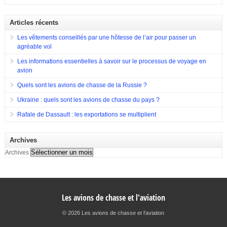
est destiné à équiper les forces de terres de l’Allemagne, la
Hughes Aircraft qui a proposé son Modèle 369 ainsi que des propositions
France et l’Espagne. Doté d’une configuration typique, cet appareil est
de Bell Helicopter et […]
construit afin d’assurer les missions d’appui à proximité immédiate des
Articles récents
forces terrestres. Il a été utilisé en 2009 lors de la guerre en Afghanistan.
Eurocopter Tigre EC655
Les vêtements conseillés par une hôtesse de l’air pour passer un
agréable vol
Les informations essentielles à savoir sur le processus de voyage en
avion
Quels sont les avions de chasse de la Russie ?
Ukraine : quels sont les avions de chasse du pays ?
Rafale de Dassault : les exportations se multiplient
Archives
Archives
Les avions de chasse et l'aviation
© 2026 Les avions de chasse et l'aviation