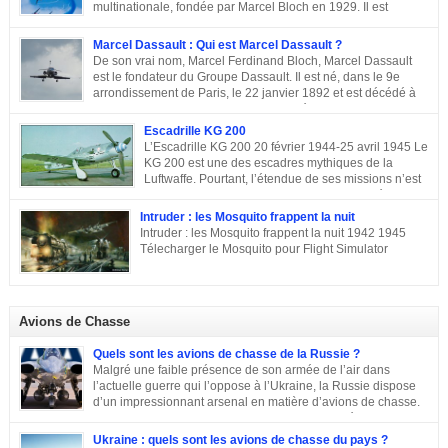
Emmanuel Macron.
multinationale, fondée par Marcel Bloch en 1929. Il est
aujourd’hui, la seule entreprise d’aviation au monde, encore
entre les mains de la famille de son fondateur et qui porte encore son nom,
Marcel Dassault : Qui est Marcel Dassault ?
Marcel Bloch ayant changé son nom en Dassault en 1946. Retour sur le
De son vrai nom, Marcel Ferdinand Bloch, Marcel Dassault
parcours de ce fleuron de l’aviation civile et militaire. De la première guerre
est le fondateur du Groupe Dassault. Il est né, dans le 9e
mondiale à la Course aux Armements Au début de la première guerre
arrondissement de Paris, le 22 janvier 1892 et est décédé à
mondiale, Marcel Bloch a créé la Société d’études aéronautiques avec son
Neuilly-sur-Seine, le 17 avril 1986. Ingénieur de talent, il a
ami Henry Potez. Cette entreprise conçut une centaine d’appareils dotés de
également été un entrepreneur et un homme politique français. Enfance et
Escadrille KG 200
l’Hélice […]
famille de Marcel Dassault Dernier enfant d’Adolphe Bloch et de Noémie
L’Escadrille KG 200 20 février 1944-25 avril 1945 Le
Allatini, Marcel avait trois frères ainés. Le premier est mort à son jeune âge,
KG 200 est une des escadres mythiques de la
le second, Darius Paul Bloch est devenu générale d’armée et le troisième,
Luftwaffe. Pourtant, l’étendue de ses missions n’est
René était chirurgien à Paris avant d’être exécuté en déportation […]
pas toujours connue, et cette escadre peut évoquer
des missions très différentes selon les centres d’intérêts : patrouille
Intruder : les Mosquito frappent la nuit
maritime, Mistel ou missions secrètes. Partons du commencement : le nom.
Intruder : les Mosquito frappent la nuit 1942 1945
La désignation KG 200, KampfGeschwader 200, signifie littéralement »
Télecharger le Mosquito pour Flight Simulator
escadre de combat n°200 « . » Escadre de combat « , c’est un peu vague.
Donc il n’y a pas a priori de limites aux missions du KG 200, sous cette
appellation générique on trouve une escadre bonne […]
Avions de Chasse
Quels sont les avions de chasse de la Russie ?
Malgré une faible présence de son armée de l’air dans
l’actuelle guerre qui l’oppose à l’Ukraine, la Russie dispose
d’un impressionnant arsenal en matière d’avions de chasse.
Chasseurs, bombardiers, avions d’attaque … découvrons
ensemble les principaux moyens dont dispose sa force aérienne.
Ukraine : quels sont les avions de chasse du pays ?