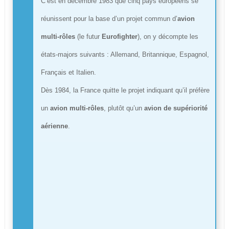
C’est en décembre 1983 que cinq pays européens se
réunissent pour la base d’un projet commun d’
avion
multi-rôles
(le futur
Eurofighter
), on y décompte les
états-majors suivants : Allemand, Britannique, Espagnol,
Français et Italien.
Dès 1984, la France quitte le projet indiquant qu’il préfère
un
avion multi-rôles
, plutôt qu’un
avion de supériorité
aérienne
.