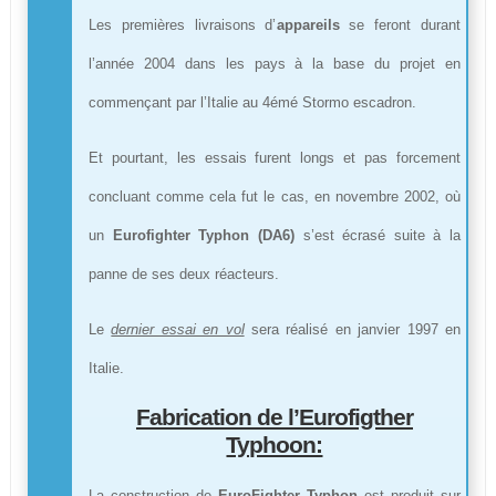
Les premières livraisons d’
appareils
se feront durant
l’année 2004 dans les pays à la base du projet en
commençant par l’Italie au 4émé Stormo escadron.
Et pourtant, les essais furent longs et pas forcement
concluant comme cela fut le cas, en novembre 2002, où
un
Eurofighter Typhon (DA6)
s’est écrasé suite à la
panne de ses deux réacteurs.
Le
dernier essai en vol
sera réalisé en janvier 1997 en
Italie.
Fabrication de l’Eurofigther
Typhoon:
La construction de
EuroFighter Typhon
est produit sur