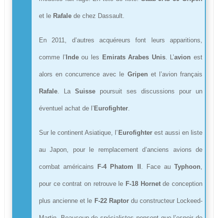
et le
Rafale
de chez Dassault.
En 2011, d’autres acquéreurs font leurs apparitions,
comme l’
Inde
ou les
Emirats Arabes Unis
. L’
avion
est
alors en concurrence avec le
Gripen
et l’avion français
Rafale
. La
Suisse
poursuit ses discussions pour un
éventuel achat de l’
Eurofighter
.
Sur le continent Asiatique, l’
Eurofighter
est aussi en liste
au Japon, pour le remplacement d’anciens avions de
combat américains
F-4 Phatom II
. Face au
Typhoon
,
pour ce contrat on retrouve le
F-18 Hornet
de conception
plus ancienne et le
F-22 Raptor
du constructeur Lockeed-
Martin. Beaucoup de spécialistes pensent que l’espoir de