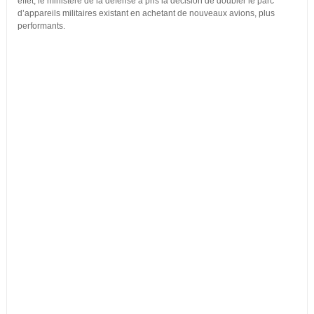
effet, le ministère de la défense a pris la décision de doubler le parc
d’appareils militaires existant en achetant de nouveaux avions, plus
performants.