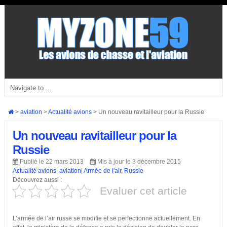
>
aviation
>
Actualité avions
>
Un nouveau ravitailleur pour la Russie
Un nouveau ravitailleur pour la
Russie
Publié le 22 mars 2013
Mis à jour le 3 décembre 2015
Actualité avions
|
aviation
|
Armée de l'air
,
Russie
Découvrez aussi :
Evaluer cet article
L’armée de l’air russe se modifie et se perfectionne actuellement. En