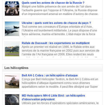
Quels sont les avions de chasse de la Russie ?
Malgré une faible présence de son armée de l’air dans
l’actuelle guerre qui l’oppose à l’Ukraine, la Russie dispose
d’un impressionnant arsenal en matière d’avions de chasse.
Chasseurs, bombardiers, avions d’attaque … découvrons
ensemble les principaux moyens dont dispose sa force aérienne.
Ukraine : quels sont les avions de chasse du pays ?
Tout comme ses consœurs d’Europe orientale et d’Asie,
l’Ukraine est lourdement militarisée. Le pays dispose d’une
force aérienne, marine et terrestre. L’état-major de la force
aérienne ukrainienne se trouve dans la ville de Vinnitsa. Elle
est équipée en majorité d’avions de fabrication soviétique. Parmi les
Rafale de Dassault : les exportations se multiplient
républiques socialistes soviétiques, l’Ukraine élabore l’une des plus
Après un premier vol réalisé en 1986, le Rafale entre aux
stratégiques. D’après les statistiques de 2014, l’armée de l’air ukrainienne
services de la marine française en 2002 puis aux services de
et les forces de défense aérienne contiennent environ 43 000 personnes et
l’armée de l’Air française en 2006. Elles restent les seuls
247 avions. L’armée ukrainienne se divise en trois commandements
exploitants du chasseur français pendant près de 10 ans. En
régionaux : Ouest, Est et Sud. Chacun d’eux dispose de plusieurs brigades
2011, Serge Dassault (décédé en mai 2018) se montre optimiste et assure
tactiques qui sont régies […]
que le succès viendra bientôt. Quatre ans plus tard, les premières
Les hélicoptères
commandes étrangères sont signées et depuis, le constructeur multiplie les
exportations. Tour d’horizon sur les exportations du Rafale …
Bell AH-1 Cobra : un hélicoptère d’attaque
Conçu par Bell Helicopter Textron, le Bell AH-1 Cobra est un
hélicoptère d’attaque également connu sous diverses
appellations selon le modèle. Il peut être désigné par Super
Cobra, HueyCobra, Cobra, Whiskey Cobra, SeaCobra, Zulu
Cobra, Snake ou encore Viper. Le modèle premier était doté de la même
MD Helicopters MH-6 Little Bird : un hélicoptère
motorisation, de la même transmission et du même rotor principal que le
d’observation polyvalent
Bell UH-1 Iroquois. Cet appareil a effectué son premier vol en septembre
Utilisés par les forces d’opérations spéciales américaines, le