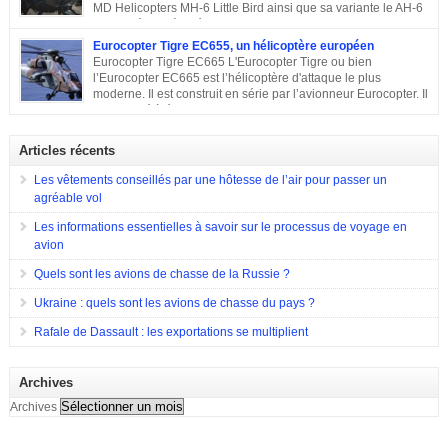
1965, est entré en service en 1967 et est toujours en service dans quelques
MD Helicopters MH-6 Little Bird ainsi que sa variante le AH-6
pays. Sa conception C’est en 1962 que Bell décide de construire un
est un hélicoptère léger conçu sur la base du Hughes OH-6 et
hélicoptère sur mesure […]
du Hughes MD 500. Il a été conçu par l’avionneur américain MD
Eurocopter Tigre EC655, un hélicoptère européen
Helicopters. Sa conception Lorsqu’en 1960, l’armée américaine a évoqué
Eurocopter Tigre EC665 L'Eurocopter Tigre ou bien
son souhait de développer un hélicoptère léger d’observation qui serait
l’Eurocopter EC665 est l’hélicoptère d'attaque le plus
également capable d’endosser divers rôles, de nombreuses compagnies
moderne. Il est construit en série par l’avionneur Eurocopter. Il
sont entrées en compétition pour remporter le projet. Parmi elles, il y a eu
est destiné à équiper les forces de terres de l’Allemagne, la
Hughes Aircraft qui a proposé son Modèle 369 ainsi que des propositions
France et l’Espagne. Doté d’une configuration typique, cet appareil est
de Bell Helicopter et […]
construit afin d’assurer les missions d’appui à proximité immédiate des
Articles récents
forces terrestres. Il a été utilisé en 2009 lors de la guerre en Afghanistan.
Eurocopter Tigre EC655
Les vêtements conseillés par une hôtesse de l’air pour passer un
agréable vol
Les informations essentielles à savoir sur le processus de voyage en
avion
Quels sont les avions de chasse de la Russie ?
Ukraine : quels sont les avions de chasse du pays ?
Rafale de Dassault : les exportations se multiplient
Archives
Archives