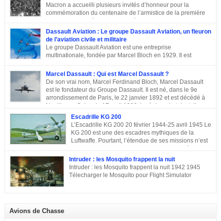
Macron a accueilli plusieurs invités d’honneur pour la
commémoration du centenaire de l’armistice de la première
guerre mondiale à Paris.A L’Elysée, environ 70 chefs d’Etats
et dirigeants ont célébré la cérémonie des cents ans de l’armistice de 1918.
Dassault Aviation : Le groupe Dassault Aviation, un fleuron
Après une semaine mémorielle les célébrations se sont poursuivies par
de l’aviation civile et militaire
une commémoraison à l’Arc de triomphe et un discours du président
Le groupe Dassault Aviation est une entreprise
Emmanuel Macron.
multinationale, fondée par Marcel Bloch en 1929. Il est
aujourd’hui, la seule entreprise d’aviation au monde, encore
entre les mains de la famille de son fondateur et qui porte encore son nom,
Marcel Dassault : Qui est Marcel Dassault ?
Marcel Bloch ayant changé son nom en Dassault en 1946. Retour sur le
De son vrai nom, Marcel Ferdinand Bloch, Marcel Dassault
parcours de ce fleuron de l’aviation civile et militaire. De la première guerre
est le fondateur du Groupe Dassault. Il est né, dans le 9e
mondiale à la Course aux Armements Au début de la première guerre
arrondissement de Paris, le 22 janvier 1892 et est décédé à
mondiale, Marcel Bloch a créé la Société d’études aéronautiques avec son
Neuilly-sur-Seine, le 17 avril 1986. Ingénieur de talent, il a
ami Henry Potez. Cette entreprise conçut une centaine d’appareils dotés de
également été un entrepreneur et un homme politique français. Enfance et
Escadrille KG 200
l’Hélice […]
famille de Marcel Dassault Dernier enfant d’Adolphe Bloch et de Noémie
L’Escadrille KG 200 20 février 1944-25 avril 1945 Le
Allatini, Marcel avait trois frères ainés. Le premier est mort à son jeune âge,
KG 200 est une des escadres mythiques de la
le second, Darius Paul Bloch est devenu générale d’armée et le troisième,
Luftwaffe. Pourtant, l’étendue de ses missions n’est
René était chirurgien à Paris avant d’être exécuté en déportation […]
pas toujours connue, et cette escadre peut évoquer
des missions très différentes selon les centres d’intérêts : patrouille
Intruder : les Mosquito frappent la nuit
maritime, Mistel ou missions secrètes. Partons du commencement : le nom.
Intruder : les Mosquito frappent la nuit 1942 1945
La désignation KG 200, KampfGeschwader 200, signifie littéralement »
Télecharger le Mosquito pour Flight Simulator
escadre de combat n°200 « . » Escadre de combat « , c’est un peu vague.
Donc il n’y a pas a priori de limites aux missions du KG 200, sous cette
appellation générique on trouve une escadre bonne […]
Avions de Chasse