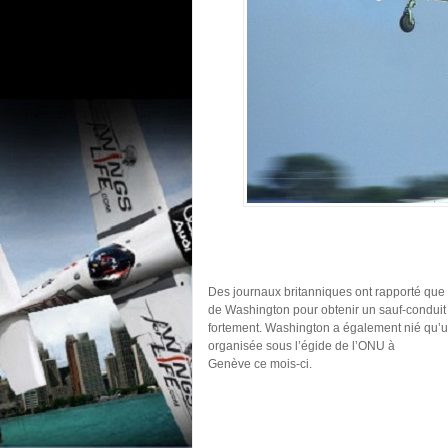
Des journaux britanniques ont rapporté que 
de Washington pour obtenir un sauf-conduit 
fortement. Washington a également nié qu’une
organisée sous l’égide de l’ONU à
Genève ce mois-ci.