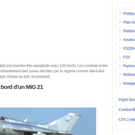
Politiq
Plan du
Parten
Aviatio
FS200
FSX
ait une journée très sanglante avec 120 morts. Les combats entre
Parlons
 bombardement des zones décrites par le régime comme étant des
Référe
ys, Deraa au sud, se poursuit.
Redig
à bord d’un MiG 21
Flight Sim
Combat fl
CFS 2 reb