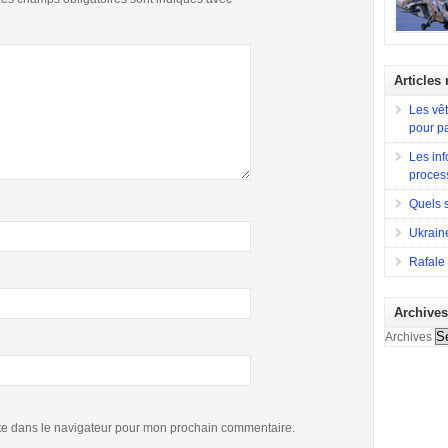
l’avionne
Sa concep
Lorsqu’en
construir
souhait d
d’observa
est constr
divers rô
destiné à 
Articles
en compéti
la France
a eu Hugh
typique, c
Les vêt
ainsi que 
missions 
pour p
terrestres
Afghanis
Les inf
proces
Quels 
Ukraine
Rafale 
Archive
Archives
te dans le navigateur pour mon prochain commentaire.