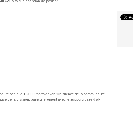
MiG-21
a fait un abandon de position.
 l’heure actuelle 15 000 morts devant un silence de la communauté
use de la division, particulièrement avec le support russe d’al-