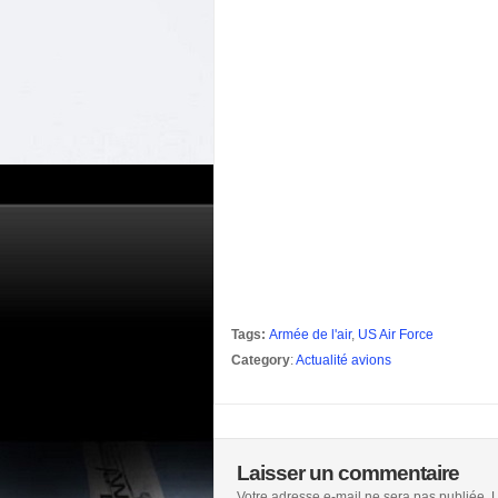
Tags:
Armée de l'air
,
US Air Force
Category
:
Actualité avions
Laisser un commentaire
Votre adresse e-mail ne sera pas publiée.
L