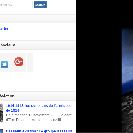
acter
 sociaux
 Aviation
1914 1918, les cents ans de l’armistice
de 1918
Ce dimanche 11 novembre 2018, le chef
d’Etat Emanuel Macron a accueilli
plusieurs invités d’honneur pour la
tion du centenaire de l’armistice de la
Dassault Aviation : Le groupe Dassault