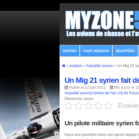
AVIATION
FLIGHT SIMULATOR
HÉLICOPTÈRES
>
aviation
>
Actualité avions
>
Un Mig 21 syr
Un Mig 21 syrien fait d
Publié le 22 juin 2012
Mis à jour le 
Actualité avions
|
Armée de l'air
,
US Air Force
Découvrez aussi :
Evaluer
Un pilote militaire syrien 
Dans une première dans son genre depuis le