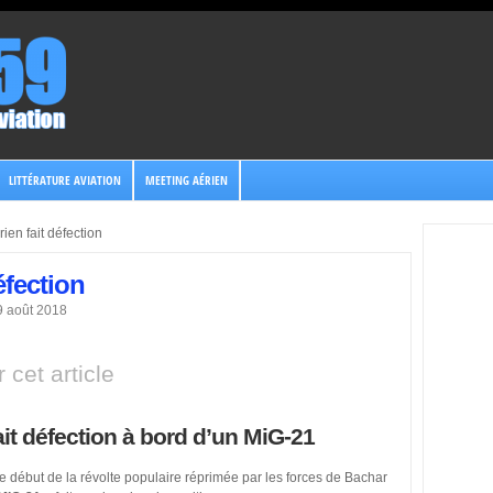
LITTÉRATURE AVIATION
MEETING AÉRIEN
ien fait défection
éfection
19 août 2018
 cet article
fait défection à bord d’un MiG-21
 début de la révolte populaire réprimée par les forces de Bachar