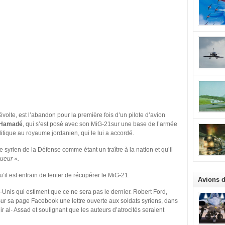
première 
70 chefs d
des cents
semaine m
poursuivi
Marcel Blo
triomphe 
entrepris
Macron.
de la fami
nom, Marc
en 1946. 
l’aviation
arrondisse
mondiale 
décédé à 
première 
de talent,
Société d
homme pol
Potez. Ce
Dassault 
volte, est l’abandon pour la première fois d’un pilote d’avion
d’appareil
Allatini, 
l’étendue
-Hamadé
, qui s’est posé avec son MiG-21sur une base de l’armée
mort à so
et cette 
litique au royaume jordanien, qui le lui a accordé.
devenu gé
différente
chirurgien
maritime,
 syrien de la Défense comme étant un traître à la nation et qu’il
[…]
commencem
gueur ».
KampfGesc
escadre d
’il est entrain de tenter de récupérer le MiG-21.
Avions 
c’est un p
aux missi
-Unis qui estiment que ce ne sera pas le dernier. Robert Ford,
générique
ur sa page Facebook une lettre ouverte aux soldats syriens, dans
ir al- Assad et soulignant que les auteurs d’atrocités seraient