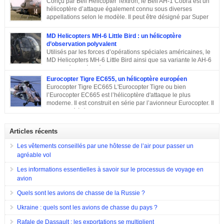
Conçu par Bell Helicopter Textron, le Bell AH-1 Cobra est un
hélicoptère d’attaque également connu sous diverses
appellations selon le modèle. Il peut être désigné par Super
Cobra, HueyCobra, Cobra, Whiskey Cobra, SeaCobra, Zulu
Cobra, Snake ou encore Viper. Le modèle premier était doté de la même
MD Helicopters MH-6 Little Bird : un hélicoptère
motorisation, de la même transmission et du même rotor principal que le
d’observation polyvalent
Bell UH-1 Iroquois. Cet appareil a effectué son premier vol en septembre
Utilisés par les forces d’opérations spéciales américaines, le
1965, est entré en service en 1967 et est toujours en service dans quelques
MD Helicopters MH-6 Little Bird ainsi que sa variante le AH-6
pays. Sa conception C’est en 1962 que Bell décide de construire un
est un hélicoptère léger conçu sur la base du Hughes OH-6 et
hélicoptère sur mesure […]
du Hughes MD 500. Il a été conçu par l’avionneur américain MD
Eurocopter Tigre EC655, un hélicoptère européen
Helicopters. Sa conception Lorsqu’en 1960, l’armée américaine a évoqué
Eurocopter Tigre EC665 L'Eurocopter Tigre ou bien
son souhait de développer un hélicoptère léger d’observation qui serait
l’Eurocopter EC665 est l’hélicoptère d'attaque le plus
également capable d’endosser divers rôles, de nombreuses compagnies
moderne. Il est construit en série par l’avionneur Eurocopter. Il
sont entrées en compétition pour remporter le projet. Parmi elles, il y a eu
est destiné à équiper les forces de terres de l’Allemagne, la
Hughes Aircraft qui a proposé son Modèle 369 ainsi que des propositions
France et l’Espagne. Doté d’une configuration typique, cet appareil est
de Bell Helicopter et […]
construit afin d’assurer les missions d’appui à proximité immédiate des
Articles récents
forces terrestres. Il a été utilisé en 2009 lors de la guerre en Afghanistan.
Eurocopter Tigre EC655
Les vêtements conseillés par une hôtesse de l’air pour passer un
agréable vol
Les informations essentielles à savoir sur le processus de voyage en
avion
Quels sont les avions de chasse de la Russie ?
Ukraine : quels sont les avions de chasse du pays ?
Rafale de Dassault : les exportations se multiplient