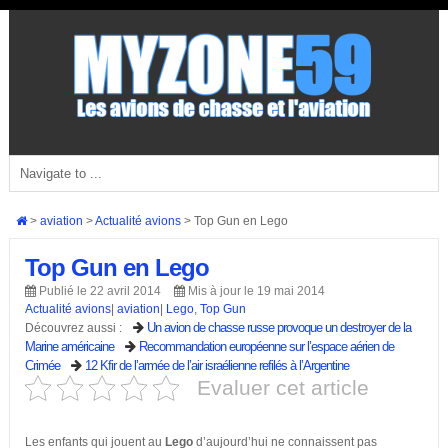
>
aviation
>
Actualité avions
>
Top Gun en Lego
Top Gun en Lego
Publié le 22 avril 2014
Mis à jour le 19 mai 2014
Actualité avions
|
aviation
|
Lego
,
Top Gun
Un avion de chasse russe provoque un destroyer de la
Découvrez aussi :
Marine américaine
Recommandation européenne sur l’espace aérien de
Crimée
12 Kfir de l’armée de l’air israélienne refilés à l’Argentine
Evaluer cet article
Les enfants qui jouent au
Lego
d’aujourd’hui ne connaissent pas