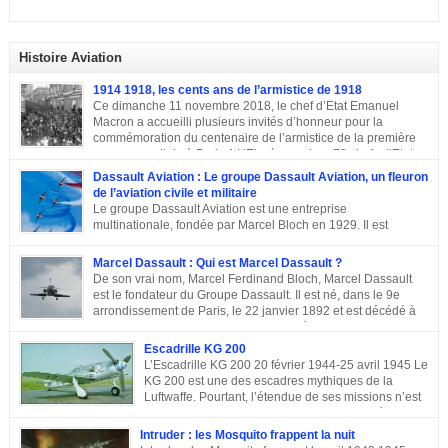
Histoire Aviation
1914 1918, les cents ans de l’armistice de 1918
Ce dimanche 11 novembre 2018, le chef d’Etat Emanuel
Macron a accueilli plusieurs invités d’honneur pour la
commémoration du centenaire de l’armistice de la première
guerre mondiale à Paris.A L’Elysée, environ 70 chefs d’Etats
et dirigeants ont célébré la cérémonie des cents ans de l’armistice de 1918.
Dassault Aviation : Le groupe Dassault Aviation, un fleuron
Après une semaine mémorielle les célébrations se sont poursuivies par
de l’aviation civile et militaire
une commémoraison à l’Arc de triomphe et un discours du président
Le groupe Dassault Aviation est une entreprise
Emmanuel Macron.
multinationale, fondée par Marcel Bloch en 1929. Il est
aujourd’hui, la seule entreprise d’aviation au monde, encore
entre les mains de la famille de son fondateur et qui porte encore son nom,
Marcel Dassault : Qui est Marcel Dassault ?
Marcel Bloch ayant changé son nom en Dassault en 1946. Retour sur le
De son vrai nom, Marcel Ferdinand Bloch, Marcel Dassault
parcours de ce fleuron de l’aviation civile et militaire. De la première guerre
est le fondateur du Groupe Dassault. Il est né, dans le 9e
mondiale à la Course aux Armements Au début de la première guerre
arrondissement de Paris, le 22 janvier 1892 et est décédé à
mondiale, Marcel Bloch a créé la Société d’études aéronautiques avec son
Neuilly-sur-Seine, le 17 avril 1986. Ingénieur de talent, il a
ami Henry Potez. Cette entreprise conçut une centaine d’appareils dotés de
également été un entrepreneur et un homme politique français. Enfance et
Escadrille KG 200
l’Hélice […]
famille de Marcel Dassault Dernier enfant d’Adolphe Bloch et de Noémie
L’Escadrille KG 200 20 février 1944-25 avril 1945 Le
Allatini, Marcel avait trois frères ainés. Le premier est mort à son jeune âge,
KG 200 est une des escadres mythiques de la
le second, Darius Paul Bloch est devenu générale d’armée et le troisième,
Luftwaffe. Pourtant, l’étendue de ses missions n’est
René était chirurgien à Paris avant d’être exécuté en déportation […]
pas toujours connue, et cette escadre peut évoquer
des missions très différentes selon les centres d’intérêts : patrouille
Intruder : les Mosquito frappent la nuit
maritime, Mistel ou missions secrètes. Partons du commencement : le nom.