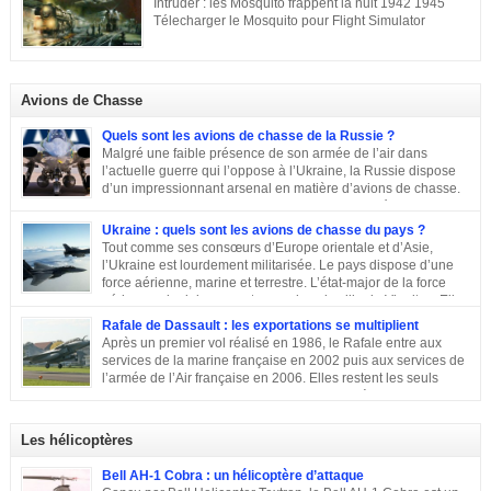
Intruder : les Mosquito frappent la nuit 1942 1945
La désignation KG 200, KampfGeschwader 200, signifie littéralement »
Télecharger le Mosquito pour Flight Simulator
escadre de combat n°200 « . » Escadre de combat « , c’est un peu vague.
Donc il n’y a pas a priori de limites aux missions du KG 200, sous cette
appellation générique on trouve une escadre bonne […]
Avions de Chasse
Quels sont les avions de chasse de la Russie ?
Malgré une faible présence de son armée de l’air dans
l’actuelle guerre qui l’oppose à l’Ukraine, la Russie dispose
d’un impressionnant arsenal en matière d’avions de chasse.
Chasseurs, bombardiers, avions d’attaque … découvrons
ensemble les principaux moyens dont dispose sa force aérienne.
Ukraine : quels sont les avions de chasse du pays ?
Tout comme ses consœurs d’Europe orientale et d’Asie,
l’Ukraine est lourdement militarisée. Le pays dispose d’une
force aérienne, marine et terrestre. L’état-major de la force
aérienne ukrainienne se trouve dans la ville de Vinnitsa. Elle
est équipée en majorité d’avions de fabrication soviétique. Parmi les
Rafale de Dassault : les exportations se multiplient
républiques socialistes soviétiques, l’Ukraine élabore l’une des plus
Après un premier vol réalisé en 1986, le Rafale entre aux
stratégiques. D’après les statistiques de 2014, l’armée de l’air ukrainienne
services de la marine française en 2002 puis aux services de
et les forces de défense aérienne contiennent environ 43 000 personnes et
l’armée de l’Air française en 2006. Elles restent les seuls
247 avions. L’armée ukrainienne se divise en trois commandements
exploitants du chasseur français pendant près de 10 ans. En
régionaux : Ouest, Est et Sud. Chacun d’eux dispose de plusieurs brigades
2011, Serge Dassault (décédé en mai 2018) se montre optimiste et assure
tactiques qui sont régies […]
que le succès viendra bientôt. Quatre ans plus tard, les premières
Les hélicoptères
commandes étrangères sont signées et depuis, le constructeur multiplie les
exportations. Tour d’horizon sur les exportations du Rafale …
Bell AH-1 Cobra : un hélicoptère d’attaque