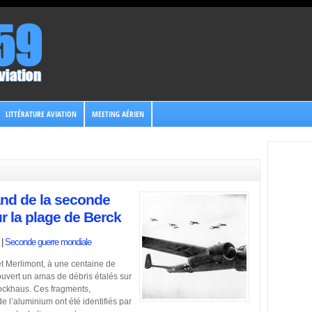
LITTÉRATURE AVIATION
MEETING AÉRIEN
and de la seconde
r la plage de Berck
|
Seconde guerre mondiale
et Merlimont, à une centaine de
uvert un amas de débris étalés sur
ockhaus. Ces fragments,
de l’aluminium ont été identifiés par