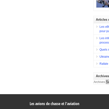
l’avionne
Sa concep
Lorsqu’en
construir
souhait d
d’observa
est constr
divers rô
destiné à 
Articles
en compéti
la France
a eu Hugh
typique, c
Les vêt
ainsi que 
missions 
pour p
terrestres
Afghanis
Les inf
proces
Quels 
Ukraine
Rafale 
Archive
Archives
Les avions de chasse et l'aviation