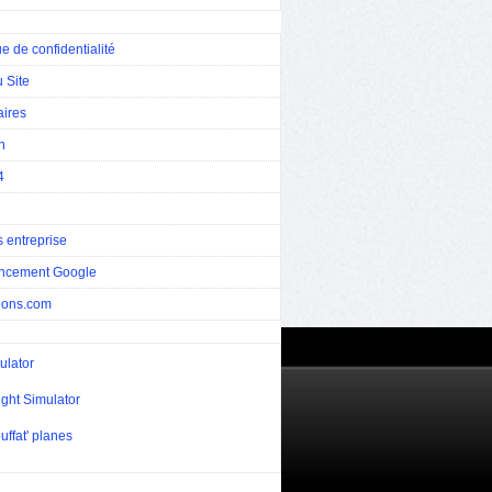
ue de confidentialité
 Site
aires
n
4
 entreprise
ncement Google
eons.com
ulator
ight Simulator
uffat' planes