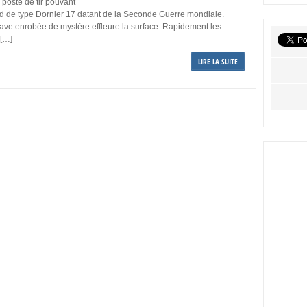
 poste de tir pouvant
d de type Dornier 17 datant de la Seconde Guerre mondiale.
ave enrobée de mystère effleure la surface. Rapidement les
 […]
LIRE LA SUITE