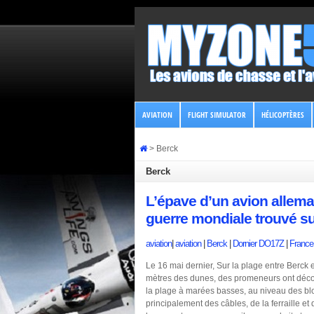
AVIATION
FLIGHT SIMULATOR
HÉLICOPTÈRES
>
Berck
Berck
L’épave d’un avion allem
guerre mondiale trouvé su
aviation
|
aviation
|
Berck
|
Dornier DO17Z
|
France
Le 16 mai dernier, Sur la plage entre Berck 
mètres des dunes, des promeneurs ont déco
la plage à marées basses, au niveau des bl
principalement des câbles, de la ferraille et 