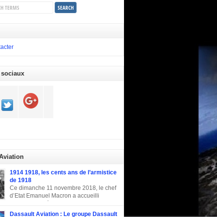
acter
 sociaux
 Aviation
1914 1918, les cents ans de l’armistice
de 1918
Ce dimanche 11 novembre 2018, le chef
d’Etat Emanuel Macron a accueilli
plusieurs invités d’honneur pour la
tion du centenaire de l’armistice de la
Dassault Aviation : Le groupe Dassault