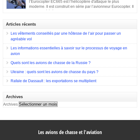
l’Eurocopter EC665 est l’hélicoptère d'attaque le plus
également capable d’endosser divers rôles, de nombreuses compagnies
moderne. Il est construit en série par l’avionneur Eurocopter. Il
sont entrées en compétition pour remporter le projet. Parmi elles, il y a eu
est destiné à équiper les forces de terres de l’Allemagne, la
Hughes Aircraft qui a proposé son Modèle 369 ainsi que des propositions
France et l’Espagne. Doté d’une configuration typique, cet appareil est
de Bell Helicopter et […]
construit afin d’assurer les missions d’appui à proximité immédiate des
Articles récents
forces terrestres. Il a été utilisé en 2009 lors de la guerre en Afghanistan.
Eurocopter Tigre EC655
Les vêtements conseillés par une hôtesse de l’air pour passer un
agréable vol
Les informations essentielles à savoir sur le processus de voyage en
avion
Quels sont les avions de chasse de la Russie ?
Ukraine : quels sont les avions de chasse du pays ?
Rafale de Dassault : les exportations se multiplient
Archives
Archives
Les avions de chasse et l'aviation