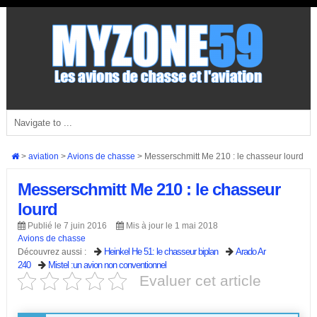
>
aviation
>
Avions de chasse
>
Messerschmitt Me 210 : le chasseur lourd
Messerschmitt Me 210 : le chasseur
lourd
Publié le 7 juin 2016
Mis à jour le 1 mai 2018
Avions de chasse
Heinkel He 51: le chasseur biplan
Arado Ar
Découvrez aussi :
240
Mistel :un avion non conventionnel
Evaluer cet article