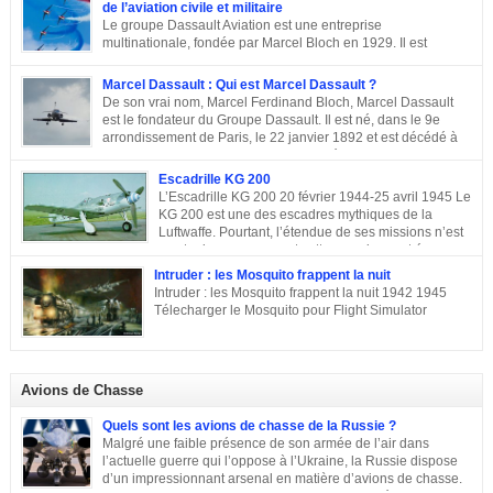
Après une semaine mémorielle les célébrations se sont poursuivies par
de l’aviation civile et militaire
une commémoraison à l’Arc de triomphe et un discours du président
Le groupe Dassault Aviation est une entreprise
Emmanuel Macron.
multinationale, fondée par Marcel Bloch en 1929. Il est
aujourd’hui, la seule entreprise d’aviation au monde, encore
entre les mains de la famille de son fondateur et qui porte encore son nom,
Marcel Dassault : Qui est Marcel Dassault ?
Marcel Bloch ayant changé son nom en Dassault en 1946. Retour sur le
De son vrai nom, Marcel Ferdinand Bloch, Marcel Dassault
parcours de ce fleuron de l’aviation civile et militaire. De la première guerre
est le fondateur du Groupe Dassault. Il est né, dans le 9e
mondiale à la Course aux Armements Au début de la première guerre
arrondissement de Paris, le 22 janvier 1892 et est décédé à
mondiale, Marcel Bloch a créé la Société d’études aéronautiques avec son
Neuilly-sur-Seine, le 17 avril 1986. Ingénieur de talent, il a
ami Henry Potez. Cette entreprise conçut une centaine d’appareils dotés de
également été un entrepreneur et un homme politique français. Enfance et
Escadrille KG 200
l’Hélice […]
famille de Marcel Dassault Dernier enfant d’Adolphe Bloch et de Noémie
L’Escadrille KG 200 20 février 1944-25 avril 1945 Le
Allatini, Marcel avait trois frères ainés. Le premier est mort à son jeune âge,
KG 200 est une des escadres mythiques de la
le second, Darius Paul Bloch est devenu générale d’armée et le troisième,
Luftwaffe. Pourtant, l’étendue de ses missions n’est
René était chirurgien à Paris avant d’être exécuté en déportation […]
pas toujours connue, et cette escadre peut évoquer
des missions très différentes selon les centres d’intérêts : patrouille
Intruder : les Mosquito frappent la nuit
maritime, Mistel ou missions secrètes. Partons du commencement : le nom.
Intruder : les Mosquito frappent la nuit 1942 1945
La désignation KG 200, KampfGeschwader 200, signifie littéralement »
Télecharger le Mosquito pour Flight Simulator
escadre de combat n°200 « . » Escadre de combat « , c’est un peu vague.
Donc il n’y a pas a priori de limites aux missions du KG 200, sous cette
appellation générique on trouve une escadre bonne […]
Avions de Chasse
Quels sont les avions de chasse de la Russie ?
Malgré une faible présence de son armée de l’air dans
l’actuelle guerre qui l’oppose à l’Ukraine, la Russie dispose
d’un impressionnant arsenal en matière d’avions de chasse.