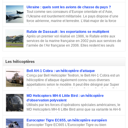
Chasseurs, bombardiers, avions d’attaque … découvrons
ensemble les principaux moyens dont dispose sa force aérienne.
Ukraine : quels sont les avions de chasse du pays ?
Tout comme ses consœurs d’Europe orientale et d’Asie,
l’Ukraine est lourdement militarisée. Le pays dispose d’une
force aérienne, marine et terrestre. L’état-major de la force
aérienne ukrainienne se trouve dans la ville de Vinnitsa. Elle
est équipée en majorité d’avions de fabrication soviétique. Parmi les
Rafale de Dassault : les exportations se multiplient
républiques socialistes soviétiques, l’Ukraine élabore l’une des plus
Après un premier vol réalisé en 1986, le Rafale entre aux
stratégiques. D’après les statistiques de 2014, l’armée de l’air ukrainienne
services de la marine française en 2002 puis aux services de
et les forces de défense aérienne contiennent environ 43 000 personnes et
l’armée de l’Air française en 2006. Elles restent les seuls
247 avions. L’armée ukrainienne se divise en trois commandements
exploitants du chasseur français pendant près de 10 ans. En
régionaux : Ouest, Est et Sud. Chacun d’eux dispose de plusieurs brigades
2011, Serge Dassault (décédé en mai 2018) se montre optimiste et assure
tactiques qui sont régies […]
que le succès viendra bientôt. Quatre ans plus tard, les premières
Les hélicoptères
commandes étrangères sont signées et depuis, le constructeur multiplie les
exportations. Tour d’horizon sur les exportations du Rafale …
Bell AH-1 Cobra : un hélicoptère d’attaque
Conçu par Bell Helicopter Textron, le Bell AH-1 Cobra est un
hélicoptère d’attaque également connu sous diverses
appellations selon le modèle. Il peut être désigné par Super
Cobra, HueyCobra, Cobra, Whiskey Cobra, SeaCobra, Zulu
Cobra, Snake ou encore Viper. Le modèle premier était doté de la même
MD Helicopters MH-6 Little Bird : un hélicoptère
motorisation, de la même transmission et du même rotor principal que le
d’observation polyvalent
Bell UH-1 Iroquois. Cet appareil a effectué son premier vol en septembre
Utilisés par les forces d’opérations spéciales américaines, le
1965, est entré en service en 1967 et est toujours en service dans quelques
MD Helicopters MH-6 Little Bird ainsi que sa variante le AH-6
pays. Sa conception C’est en 1962 que Bell décide de construire un
est un hélicoptère léger conçu sur la base du Hughes OH-6 et
hélicoptère sur mesure […]
du Hughes MD 500. Il a été conçu par l’avionneur américain MD
Eurocopter Tigre EC655, un hélicoptère européen
Helicopters. Sa conception Lorsqu’en 1960, l’armée américaine a évoqué
Eurocopter Tigre EC665 L'Eurocopter Tigre ou bien
son souhait de développer un hélicoptère léger d’observation qui serait