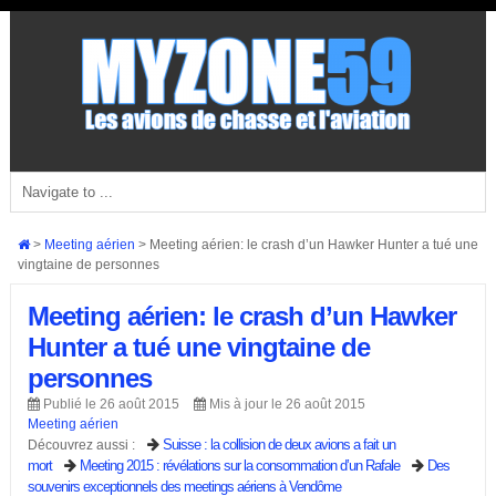
>
Meeting aérien
>
Meeting aérien: le crash d’un Hawker Hunter a tué une
vingtaine de personnes
Meeting aérien: le crash d’un Hawker
Hunter a tué une vingtaine de
personnes
Publié le 26 août 2015
Mis à jour le 26 août 2015
Meeting aérien
Suisse : la collision de deux avions a fait un
Découvrez aussi :
mort
Meeting 2015 : révélations sur la consommation d’un Rafale
Des
souvenirs exceptionnels des meetings aériens à Vendôme