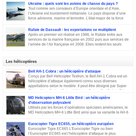
ensemble les principaux moyens dont dispose sa force aérienne.
Ukraine : quels sont les avions de chasse du pays ?
Tout comme ses consœurs d’Europe orientale et d’Asie,
l’Ukraine est lourdement militarisée. Le pays dispose d’une
force aérienne, marine et terrestre. L’état-major de la force
aérienne ukrainienne se trouve dans la ville de Vinnitsa. Elle
est équipée en majorité d’avions de fabrication soviétique. Parmi les
Rafale de Dassault : les exportations se multiplient
républiques socialistes soviétiques, l’Ukraine élabore l’une des plus
Après un premier vol réalisé en 1986, le Rafale entre aux
stratégiques. D’après les statistiques de 2014, l’armée de l’air ukrainienne
services de la marine française en 2002 puis aux services de
et les forces de défense aérienne contiennent environ 43 000 personnes et
l’armée de l’Air française en 2006. Elles restent les seuls
247 avions. L’armée ukrainienne se divise en trois commandements
exploitants du chasseur français pendant près de 10 ans. En
régionaux : Ouest, Est et Sud. Chacun d’eux dispose de plusieurs brigades
2011, Serge Dassault (décédé en mai 2018) se montre optimiste et assure
tactiques qui sont régies […]
que le succès viendra bientôt. Quatre ans plus tard, les premières
Les hélicoptères
commandes étrangères sont signées et depuis, le constructeur multiplie les
exportations. Tour d’horizon sur les exportations du Rafale …
Bell AH-1 Cobra : un hélicoptère d’attaque
Conçu par Bell Helicopter Textron, le Bell AH-1 Cobra est un
hélicoptère d’attaque également connu sous diverses
appellations selon le modèle. Il peut être désigné par Super
Cobra, HueyCobra, Cobra, Whiskey Cobra, SeaCobra, Zulu
Cobra, Snake ou encore Viper. Le modèle premier était doté de la même
MD Helicopters MH-6 Little Bird : un hélicoptère
motorisation, de la même transmission et du même rotor principal que le
d’observation polyvalent
Bell UH-1 Iroquois. Cet appareil a effectué son premier vol en septembre
Utilisés par les forces d’opérations spéciales américaines, le
1965, est entré en service en 1967 et est toujours en service dans quelques
MD Helicopters MH-6 Little Bird ainsi que sa variante le AH-6
pays. Sa conception C’est en 1962 que Bell décide de construire un
est un hélicoptère léger conçu sur la base du Hughes OH-6 et
hélicoptère sur mesure […]
du Hughes MD 500. Il a été conçu par l’avionneur américain MD
Eurocopter Tigre EC655, un hélicoptère européen
Helicopters. Sa conception Lorsqu’en 1960, l’armée américaine a évoqué
Eurocopter Tigre EC665 L'Eurocopter Tigre ou bien
son souhait de développer un hélicoptère léger d’observation qui serait
l’Eurocopter EC665 est l’hélicoptère d'attaque le plus