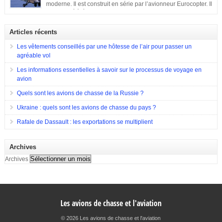
également capable d’endosser divers rôles, de nombreuses compagnies
moderne. Il est construit en série par l’avionneur Eurocopter. Il
sont entrées en compétition pour remporter le projet. Parmi elles, il y a eu
est destiné à équiper les forces de terres de l’Allemagne, la
Hughes Aircraft qui a proposé son Modèle 369 ainsi que des propositions
France et l’Espagne. Doté d’une configuration typique, cet appareil est
de Bell Helicopter et […]
construit afin d’assurer les missions d’appui à proximité immédiate des
Articles récents
forces terrestres. Il a été utilisé en 2009 lors de la guerre en Afghanistan.
Eurocopter Tigre EC655
Les vêtements conseillés par une hôtesse de l’air pour passer un
agréable vol
Les informations essentielles à savoir sur le processus de voyage en
avion
Quels sont les avions de chasse de la Russie ?
Ukraine : quels sont les avions de chasse du pays ?
Rafale de Dassault : les exportations se multiplient
Archives
Archives
Les avions de chasse et l'aviation
© 2026 Les avions de chasse et l'aviation