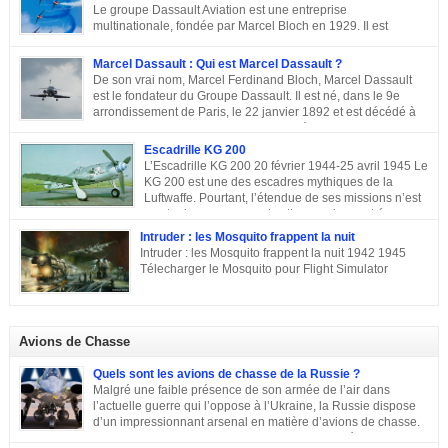
une commémoraison à l’Arc de triomphe et un discours du président
Le groupe Dassault Aviation est une entreprise
Emmanuel Macron.
multinationale, fondée par Marcel Bloch en 1929. Il est
aujourd’hui, la seule entreprise d’aviation au monde, encore
entre les mains de la famille de son fondateur et qui porte encore son nom,
Marcel Dassault : Qui est Marcel Dassault ?
Marcel Bloch ayant changé son nom en Dassault en 1946. Retour sur le
De son vrai nom, Marcel Ferdinand Bloch, Marcel Dassault
parcours de ce fleuron de l’aviation civile et militaire. De la première guerre
est le fondateur du Groupe Dassault. Il est né, dans le 9e
mondiale à la Course aux Armements Au début de la première guerre
arrondissement de Paris, le 22 janvier 1892 et est décédé à
mondiale, Marcel Bloch a créé la Société d’études aéronautiques avec son
Neuilly-sur-Seine, le 17 avril 1986. Ingénieur de talent, il a
ami Henry Potez. Cette entreprise conçut une centaine d’appareils dotés de
également été un entrepreneur et un homme politique français. Enfance et
Escadrille KG 200
l’Hélice […]
famille de Marcel Dassault Dernier enfant d’Adolphe Bloch et de Noémie
L’Escadrille KG 200 20 février 1944-25 avril 1945 Le
Allatini, Marcel avait trois frères ainés. Le premier est mort à son jeune âge,
KG 200 est une des escadres mythiques de la
le second, Darius Paul Bloch est devenu générale d’armée et le troisième,
Luftwaffe. Pourtant, l’étendue de ses missions n’est
René était chirurgien à Paris avant d’être exécuté en déportation […]
pas toujours connue, et cette escadre peut évoquer
des missions très différentes selon les centres d’intérêts : patrouille
Intruder : les Mosquito frappent la nuit
maritime, Mistel ou missions secrètes. Partons du commencement : le nom.
Intruder : les Mosquito frappent la nuit 1942 1945
La désignation KG 200, KampfGeschwader 200, signifie littéralement »
Télecharger le Mosquito pour Flight Simulator
escadre de combat n°200 « . » Escadre de combat « , c’est un peu vague.
Donc il n’y a pas a priori de limites aux missions du KG 200, sous cette
appellation générique on trouve une escadre bonne […]
Avions de Chasse
Quels sont les avions de chasse de la Russie ?
Malgré une faible présence de son armée de l’air dans
l’actuelle guerre qui l’oppose à l’Ukraine, la Russie dispose
d’un impressionnant arsenal en matière d’avions de chasse.
Chasseurs, bombardiers, avions d’attaque … découvrons