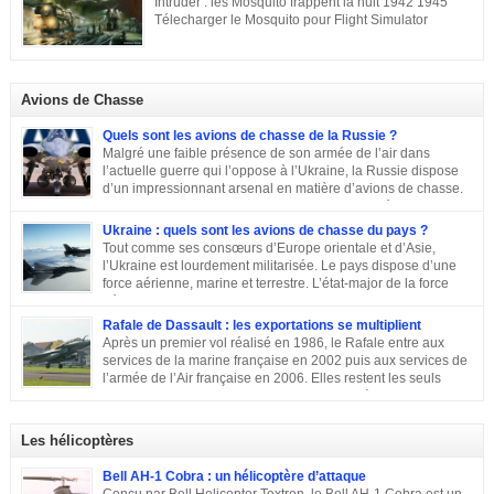
Intruder : les Mosquito frappent la nuit 1942 1945
La désignation KG 200, KampfGeschwader 200, signifie littéralement »
Télecharger le Mosquito pour Flight Simulator
escadre de combat n°200 « . » Escadre de combat « , c’est un peu vague.
Donc il n’y a pas a priori de limites aux missions du KG 200, sous cette
appellation générique on trouve une escadre bonne […]
Avions de Chasse
Quels sont les avions de chasse de la Russie ?
Malgré une faible présence de son armée de l’air dans
l’actuelle guerre qui l’oppose à l’Ukraine, la Russie dispose
d’un impressionnant arsenal en matière d’avions de chasse.
Chasseurs, bombardiers, avions d’attaque … découvrons
ensemble les principaux moyens dont dispose sa force aérienne.
Ukraine : quels sont les avions de chasse du pays ?
Tout comme ses consœurs d’Europe orientale et d’Asie,
l’Ukraine est lourdement militarisée. Le pays dispose d’une
force aérienne, marine et terrestre. L’état-major de la force
aérienne ukrainienne se trouve dans la ville de Vinnitsa. Elle
est équipée en majorité d’avions de fabrication soviétique. Parmi les
Rafale de Dassault : les exportations se multiplient
républiques socialistes soviétiques, l’Ukraine élabore l’une des plus
Après un premier vol réalisé en 1986, le Rafale entre aux
stratégiques. D’après les statistiques de 2014, l’armée de l’air ukrainienne
services de la marine française en 2002 puis aux services de
et les forces de défense aérienne contiennent environ 43 000 personnes et
l’armée de l’Air française en 2006. Elles restent les seuls
247 avions. L’armée ukrainienne se divise en trois commandements
exploitants du chasseur français pendant près de 10 ans. En
régionaux : Ouest, Est et Sud. Chacun d’eux dispose de plusieurs brigades
2011, Serge Dassault (décédé en mai 2018) se montre optimiste et assure
tactiques qui sont régies […]
que le succès viendra bientôt. Quatre ans plus tard, les premières
Les hélicoptères
commandes étrangères sont signées et depuis, le constructeur multiplie les
exportations. Tour d’horizon sur les exportations du Rafale …
Bell AH-1 Cobra : un hélicoptère d’attaque