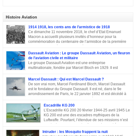
Histoire Aviation
1914 1918, les cents ans de l’armistice de 1918
Ce dimanche 11 novembre 2018, le chef d’Etat Emanuel
Macron a accueilli plusieurs invités d’honneur pour la
commémoration du centenaire de l’armistice de la première
guerre mondiale à Paris.A L’Elysée, environ 70 chefs d’Etats
et dirigeants ont célébré la cérémonie des cents ans de l’armistice de 1918.
Dassault Aviation : Le groupe Dassault Aviation, un fleuron
Après une semaine mémorielle les célébrations se sont poursuivies par
de l’aviation civile et militaire
une commémoraison à l’Arc de triomphe et un discours du président
Le groupe Dassault Aviation est une entreprise
Emmanuel Macron.
multinationale, fondée par Marcel Bloch en 1929. Il est
aujourd’hui, la seule entreprise d’aviation au monde, encore
entre les mains de la famille de son fondateur et qui porte encore son nom,
Marcel Dassault : Qui est Marcel Dassault ?
Marcel Bloch ayant changé son nom en Dassault en 1946. Retour sur le
De son vrai nom, Marcel Ferdinand Bloch, Marcel Dassault
parcours de ce fleuron de l’aviation civile et militaire. De la première guerre
est le fondateur du Groupe Dassault. Il est né, dans le 9e
mondiale à la Course aux Armements Au début de la première guerre
arrondissement de Paris, le 22 janvier 1892 et est décédé à
mondiale, Marcel Bloch a créé la Société d’études aéronautiques avec son
Neuilly-sur-Seine, le 17 avril 1986. Ingénieur de talent, il a
ami Henry Potez. Cette entreprise conçut une centaine d’appareils dotés de
également été un entrepreneur et un homme politique français. Enfance et
Escadrille KG 200
l’Hélice […]
famille de Marcel Dassault Dernier enfant d’Adolphe Bloch et de Noémie
L’Escadrille KG 200 20 février 1944-25 avril 1945 Le
Allatini, Marcel avait trois frères ainés. Le premier est mort à son jeune âge,
KG 200 est une des escadres mythiques de la
le second, Darius Paul Bloch est devenu générale d’armée et le troisième,
Luftwaffe. Pourtant, l’étendue de ses missions n’est
René était chirurgien à Paris avant d’être exécuté en déportation […]
pas toujours connue, et cette escadre peut évoquer
des missions très différentes selon les centres d’intérêts : patrouille
Intruder : les Mosquito frappent la nuit
maritime, Mistel ou missions secrètes. Partons du commencement : le nom.