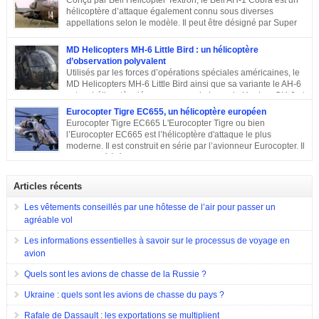
Conçu par Bell Helicopter Textron, le Bell AH-1 Cobra est un
hélicoptère d’attaque également connu sous diverses
appellations selon le modèle. Il peut être désigné par Super
Cobra, HueyCobra, Cobra, Whiskey Cobra, SeaCobra, Zulu
Cobra, Snake ou encore Viper. Le modèle premier était doté de la même
MD Helicopters MH-6 Little Bird : un hélicoptère
motorisation, de la même transmission et du même rotor principal que le
d’observation polyvalent
Bell UH-1 Iroquois. Cet appareil a effectué son premier vol en septembre
Utilisés par les forces d’opérations spéciales américaines, le
1965, est entré en service en 1967 et est toujours en service dans quelques
MD Helicopters MH-6 Little Bird ainsi que sa variante le AH-6
pays. Sa conception C’est en 1962 que Bell décide de construire un
est un hélicoptère léger conçu sur la base du Hughes OH-6 et
hélicoptère sur mesure […]
du Hughes MD 500. Il a été conçu par l’avionneur américain MD
Eurocopter Tigre EC655, un hélicoptère européen
Helicopters. Sa conception Lorsqu’en 1960, l’armée américaine a évoqué
Eurocopter Tigre EC665 L'Eurocopter Tigre ou bien
son souhait de développer un hélicoptère léger d’observation qui serait
l’Eurocopter EC665 est l’hélicoptère d'attaque le plus
également capable d’endosser divers rôles, de nombreuses compagnies
moderne. Il est construit en série par l’avionneur Eurocopter. Il
sont entrées en compétition pour remporter le projet. Parmi elles, il y a eu
est destiné à équiper les forces de terres de l’Allemagne, la
Hughes Aircraft qui a proposé son Modèle 369 ainsi que des propositions
France et l’Espagne. Doté d’une configuration typique, cet appareil est
de Bell Helicopter et […]
construit afin d’assurer les missions d’appui à proximité immédiate des
Articles récents
forces terrestres. Il a été utilisé en 2009 lors de la guerre en Afghanistan.
Eurocopter Tigre EC655
Les vêtements conseillés par une hôtesse de l’air pour passer un
agréable vol
Les informations essentielles à savoir sur le processus de voyage en
avion
Quels sont les avions de chasse de la Russie ?
Ukraine : quels sont les avions de chasse du pays ?
Rafale de Dassault : les exportations se multiplient