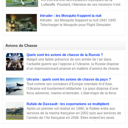
KG 200 est une des escadres mythiques de la
le second, Darius Paul Bloch est devenu générale d’armée et le troisième,
Luftwaffe. Pourtant, l’étendue de ses missions n’est
René était chirurgien à Paris avant d’être exécuté en déportation […]
pas toujours connue, et cette escadre peut évoquer
des missions très différentes selon les centres d’intérêts : patrouille
Intruder : les Mosquito frappent la nuit
maritime, Mistel ou missions secrètes. Partons du commencement : le nom.
Intruder : les Mosquito frappent la nuit 1942 1945
La désignation KG 200, KampfGeschwader 200, signifie littéralement »
Télecharger le Mosquito pour Flight Simulator
escadre de combat n°200 « . » Escadre de combat « , c’est un peu vague.
Donc il n’y a pas a priori de limites aux missions du KG 200, sous cette
appellation générique on trouve une escadre bonne […]
Avions de Chasse
Quels sont les avions de chasse de la Russie ?
Malgré une faible présence de son armée de l’air dans
l’actuelle guerre qui l’oppose à l’Ukraine, la Russie dispose
d’un impressionnant arsenal en matière d’avions de chasse.
Chasseurs, bombardiers, avions d’attaque … découvrons
ensemble les principaux moyens dont dispose sa force aérienne.
Ukraine : quels sont les avions de chasse du pays ?
Tout comme ses consœurs d’Europe orientale et d’Asie,
l’Ukraine est lourdement militarisée. Le pays dispose d’une
force aérienne, marine et terrestre. L’état-major de la force
aérienne ukrainienne se trouve dans la ville de Vinnitsa. Elle
est équipée en majorité d’avions de fabrication soviétique. Parmi les
Rafale de Dassault : les exportations se multiplient
républiques socialistes soviétiques, l’Ukraine élabore l’une des plus
Après un premier vol réalisé en 1986, le Rafale entre aux
stratégiques. D’après les statistiques de 2014, l’armée de l’air ukrainienne
services de la marine française en 2002 puis aux services de
et les forces de défense aérienne contiennent environ 43 000 personnes et
l’armée de l’Air française en 2006. Elles restent les seuls
247 avions. L’armée ukrainienne se divise en trois commandements
exploitants du chasseur français pendant près de 10 ans. En
régionaux : Ouest, Est et Sud. Chacun d’eux dispose de plusieurs brigades
2011, Serge Dassault (décédé en mai 2018) se montre optimiste et assure