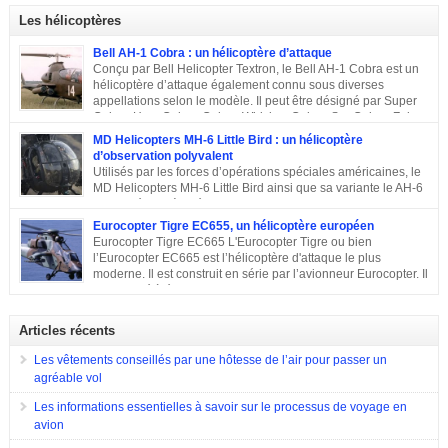
tactiques qui sont régies […]
que le succès viendra bientôt. Quatre ans plus tard, les premières
Les hélicoptères
commandes étrangères sont signées et depuis, le constructeur multiplie les
exportations. Tour d’horizon sur les exportations du Rafale …
Bell AH-1 Cobra : un hélicoptère d’attaque
Conçu par Bell Helicopter Textron, le Bell AH-1 Cobra est un
hélicoptère d’attaque également connu sous diverses
appellations selon le modèle. Il peut être désigné par Super
Cobra, HueyCobra, Cobra, Whiskey Cobra, SeaCobra, Zulu
Cobra, Snake ou encore Viper. Le modèle premier était doté de la même
MD Helicopters MH-6 Little Bird : un hélicoptère
motorisation, de la même transmission et du même rotor principal que le
d’observation polyvalent
Bell UH-1 Iroquois. Cet appareil a effectué son premier vol en septembre
Utilisés par les forces d’opérations spéciales américaines, le
1965, est entré en service en 1967 et est toujours en service dans quelques
MD Helicopters MH-6 Little Bird ainsi que sa variante le AH-6
pays. Sa conception C’est en 1962 que Bell décide de construire un
est un hélicoptère léger conçu sur la base du Hughes OH-6 et
hélicoptère sur mesure […]
du Hughes MD 500. Il a été conçu par l’avionneur américain MD
Eurocopter Tigre EC655, un hélicoptère européen
Helicopters. Sa conception Lorsqu’en 1960, l’armée américaine a évoqué
Eurocopter Tigre EC665 L'Eurocopter Tigre ou bien
son souhait de développer un hélicoptère léger d’observation qui serait
l’Eurocopter EC665 est l’hélicoptère d'attaque le plus
également capable d’endosser divers rôles, de nombreuses compagnies
moderne. Il est construit en série par l’avionneur Eurocopter. Il
sont entrées en compétition pour remporter le projet. Parmi elles, il y a eu
est destiné à équiper les forces de terres de l’Allemagne, la
Hughes Aircraft qui a proposé son Modèle 369 ainsi que des propositions
France et l’Espagne. Doté d’une configuration typique, cet appareil est
de Bell Helicopter et […]
construit afin d’assurer les missions d’appui à proximité immédiate des
Articles récents
forces terrestres. Il a été utilisé en 2009 lors de la guerre en Afghanistan.
Eurocopter Tigre EC655
Les vêtements conseillés par une hôtesse de l’air pour passer un
agréable vol
Les informations essentielles à savoir sur le processus de voyage en
avion