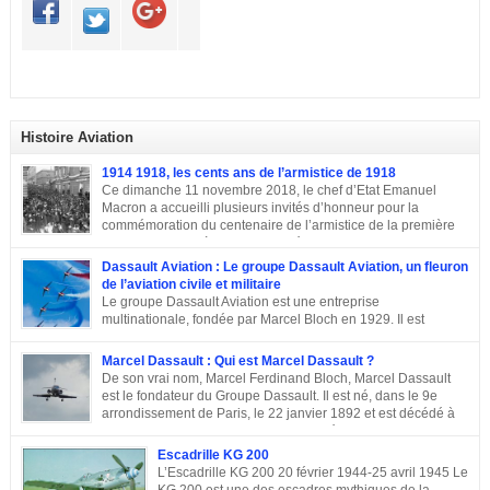
Histoire Aviation
1914 1918, les cents ans de l’armistice de 1918
Ce dimanche 11 novembre 2018, le chef d’Etat Emanuel
Macron a accueilli plusieurs invités d’honneur pour la
commémoration du centenaire de l’armistice de la première
guerre mondiale à Paris.A L’Elysée, environ 70 chefs d’Etats
et dirigeants ont célébré la cérémonie des cents ans de l’armistice de 1918.
Dassault Aviation : Le groupe Dassault Aviation, un fleuron
Après une semaine mémorielle les célébrations se sont poursuivies par
de l’aviation civile et militaire
une commémoraison à l’Arc de triomphe et un discours du président
Le groupe Dassault Aviation est une entreprise
Emmanuel Macron.
multinationale, fondée par Marcel Bloch en 1929. Il est
aujourd’hui, la seule entreprise d’aviation au monde, encore
entre les mains de la famille de son fondateur et qui porte encore son nom,
Marcel Dassault : Qui est Marcel Dassault ?
Marcel Bloch ayant changé son nom en Dassault en 1946. Retour sur le
De son vrai nom, Marcel Ferdinand Bloch, Marcel Dassault
parcours de ce fleuron de l’aviation civile et militaire. De la première guerre
est le fondateur du Groupe Dassault. Il est né, dans le 9e
mondiale à la Course aux Armements Au début de la première guerre
arrondissement de Paris, le 22 janvier 1892 et est décédé à
mondiale, Marcel Bloch a créé la Société d’études aéronautiques avec son
Neuilly-sur-Seine, le 17 avril 1986. Ingénieur de talent, il a
ami Henry Potez. Cette entreprise conçut une centaine d’appareils dotés de
également été un entrepreneur et un homme politique français. Enfance et
Escadrille KG 200
l’Hélice […]
famille de Marcel Dassault Dernier enfant d’Adolphe Bloch et de Noémie
L’Escadrille KG 200 20 février 1944-25 avril 1945 Le
Allatini, Marcel avait trois frères ainés. Le premier est mort à son jeune âge,