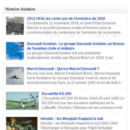
Histoire Aviation
1914 1918, les cents ans de l’armistice de 1918
Ce dimanche 11 novembre 2018, le chef d’Etat Emanuel
Macron a accueilli plusieurs invités d’honneur pour la
commémoration du centenaire de l’armistice de la première
guerre mondiale à Paris.A L’Elysée, environ 70 chefs d’Etats
et dirigeants ont célébré la cérémonie des cents ans de l’armistice de 1918.
Dassault Aviation : Le groupe Dassault Aviation, un fleuron
Après une semaine mémorielle les célébrations se sont poursuivies par
de l’aviation civile et militaire
une commémoraison à l’Arc de triomphe et un discours du président
Le groupe Dassault Aviation est une entreprise
Emmanuel Macron.
multinationale, fondée par Marcel Bloch en 1929. Il est
aujourd’hui, la seule entreprise d’aviation au monde, encore
entre les mains de la famille de son fondateur et qui porte encore son nom,
Marcel Dassault : Qui est Marcel Dassault ?
Marcel Bloch ayant changé son nom en Dassault en 1946. Retour sur le
De son vrai nom, Marcel Ferdinand Bloch, Marcel Dassault
parcours de ce fleuron de l’aviation civile et militaire. De la première guerre
est le fondateur du Groupe Dassault. Il est né, dans le 9e
mondiale à la Course aux Armements Au début de la première guerre
arrondissement de Paris, le 22 janvier 1892 et est décédé à
mondiale, Marcel Bloch a créé la Société d’études aéronautiques avec son
Neuilly-sur-Seine, le 17 avril 1986. Ingénieur de talent, il a
ami Henry Potez. Cette entreprise conçut une centaine d’appareils dotés de
également été un entrepreneur et un homme politique français. Enfance et
Escadrille KG 200
l’Hélice […]
famille de Marcel Dassault Dernier enfant d’Adolphe Bloch et de Noémie
L’Escadrille KG 200 20 février 1944-25 avril 1945 Le
Allatini, Marcel avait trois frères ainés. Le premier est mort à son jeune âge,
KG 200 est une des escadres mythiques de la
le second, Darius Paul Bloch est devenu générale d’armée et le troisième,
Luftwaffe. Pourtant, l’étendue de ses missions n’est
René était chirurgien à Paris avant d’être exécuté en déportation […]
pas toujours connue, et cette escadre peut évoquer
des missions très différentes selon les centres d’intérêts : patrouille
Intruder : les Mosquito frappent la nuit
maritime, Mistel ou missions secrètes. Partons du commencement : le nom.
Intruder : les Mosquito frappent la nuit 1942 1945
La désignation KG 200, KampfGeschwader 200, signifie littéralement »
Télecharger le Mosquito pour Flight Simulator