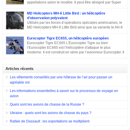
appellations selon le modèle. Il peut être désigné par Super
Cobra, HueyCobra, Cobra, Whiskey Cobra, SeaCobra, Zulu
Cobra, Snake ou encore Viper. Le modèle premier était doté de la même
MD Helicopters MH-6 Little Bird : un hélicoptère
motorisation, de la même transmission et du même rotor principal que le
d’observation polyvalent
Bell UH-1 Iroquois. Cet appareil a effectué son premier vol en septembre
Utilisés par les forces d’opérations spéciales américaines, le
1965, est entré en service en 1967 et est toujours en service dans quelques
MD Helicopters MH-6 Little Bird ainsi que sa variante le AH-6
pays. Sa conception C’est en 1962 que Bell décide de construire un
est un hélicoptère léger conçu sur la base du Hughes OH-6 et
hélicoptère sur mesure […]
du Hughes MD 500. Il a été conçu par l’avionneur américain MD
Eurocopter Tigre EC655, un hélicoptère européen
Helicopters. Sa conception Lorsqu’en 1960, l’armée américaine a évoqué
Eurocopter Tigre EC665 L'Eurocopter Tigre ou bien
son souhait de développer un hélicoptère léger d’observation qui serait
l’Eurocopter EC665 est l’hélicoptère d'attaque le plus
également capable d’endosser divers rôles, de nombreuses compagnies
moderne. Il est construit en série par l’avionneur Eurocopter. Il
sont entrées en compétition pour remporter le projet. Parmi elles, il y a eu
est destiné à équiper les forces de terres de l’Allemagne, la
Hughes Aircraft qui a proposé son Modèle 369 ainsi que des propositions
France et l’Espagne. Doté d’une configuration typique, cet appareil est
de Bell Helicopter et […]
construit afin d’assurer les missions d’appui à proximité immédiate des
Articles récents
forces terrestres. Il a été utilisé en 2009 lors de la guerre en Afghanistan.
Eurocopter Tigre EC655
Les vêtements conseillés par une hôtesse de l’air pour passer un
agréable vol
Les informations essentielles à savoir sur le processus de voyage en
avion
Quels sont les avions de chasse de la Russie ?
Ukraine : quels sont les avions de chasse du pays ?
Rafale de Dassault : les exportations se multiplient