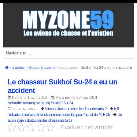
>
aviation
>
Actualité avions
>
Le chasseur Sukhoï Su-24 a eu un accident
Le chasseur Sukhoï Su-24 a eu un
accident
Publié le 1 avril 2014
Mis à jour le 20 mai 2014
Actualité avions
|
aviation
|
Sukhoï Su-24
Vincent Jackson chez les Thunderbirds ?
6,8
Découvrez aussi :
milliards de dollars d’investissement accordés pour l’achat de 40 F-35
Un
avion syrien abattu par des chasseurs turcs
Evaluer cet article