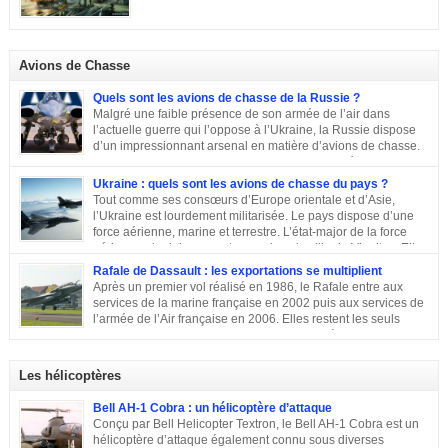
escadre de combat n°200 « . » Escadre de combat « , c’est un peu vague.
Donc il n’y a pas a priori de limites aux missions du KG 200, sous cette
appellation générique on trouve une escadre bonne […]
Avions de Chasse
Quels sont les avions de chasse de la Russie ?
Malgré une faible présence de son armée de l’air dans
l’actuelle guerre qui l’oppose à l’Ukraine, la Russie dispose
d’un impressionnant arsenal en matière d’avions de chasse.
Chasseurs, bombardiers, avions d’attaque … découvrons
ensemble les principaux moyens dont dispose sa force aérienne.
Ukraine : quels sont les avions de chasse du pays ?
Tout comme ses consœurs d’Europe orientale et d’Asie,
l’Ukraine est lourdement militarisée. Le pays dispose d’une
force aérienne, marine et terrestre. L’état-major de la force
aérienne ukrainienne se trouve dans la ville de Vinnitsa. Elle
est équipée en majorité d’avions de fabrication soviétique. Parmi les
Rafale de Dassault : les exportations se multiplient
républiques socialistes soviétiques, l’Ukraine élabore l’une des plus
Après un premier vol réalisé en 1986, le Rafale entre aux
stratégiques. D’après les statistiques de 2014, l’armée de l’air ukrainienne
services de la marine française en 2002 puis aux services de
et les forces de défense aérienne contiennent environ 43 000 personnes et
l’armée de l’Air française en 2006. Elles restent les seuls
247 avions. L’armée ukrainienne se divise en trois commandements
exploitants du chasseur français pendant près de 10 ans. En
régionaux : Ouest, Est et Sud. Chacun d’eux dispose de plusieurs brigades
2011, Serge Dassault (décédé en mai 2018) se montre optimiste et assure
tactiques qui sont régies […]
que le succès viendra bientôt. Quatre ans plus tard, les premières
Les hélicoptères
commandes étrangères sont signées et depuis, le constructeur multiplie les
exportations. Tour d’horizon sur les exportations du Rafale …
Bell AH-1 Cobra : un hélicoptère d’attaque
Conçu par Bell Helicopter Textron, le Bell AH-1 Cobra est un
hélicoptère d’attaque également connu sous diverses