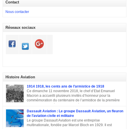
Contact
Nous contacter
Réseaux sociaux
Histoire Aviation
1914 1918, les cents ans de l’armistice de 1918
Ce dimanche 11 novembre 2018, le chef d’Etat Emanuel
Macron a accueilli plusieurs invités d’honneur pour la
commémoration du centenaire de l’armistice de la première
guerre mondiale à Paris.A L’Elysée, environ 70 chefs d’Etats
et dirigeants ont célébré la cérémonie des cents ans de l’armistice de 1918.
Dassault Aviation : Le groupe Dassault Aviation, un fleuron
Après une semaine mémorielle les célébrations se sont poursuivies par
de l’aviation civile et militaire
une commémoraison à l’Arc de triomphe et un discours du président
Le groupe Dassault Aviation est une entreprise
Emmanuel Macron.
multinationale, fondée par Marcel Bloch en 1929. Il est