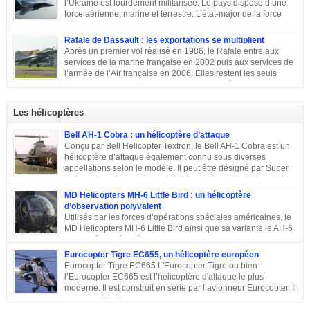
l’Ukraine est lourdement militarisée. Le pays dispose d’une
force aérienne, marine et terrestre. L’état-major de la force
aérienne ukrainienne se trouve dans la ville de Vinnitsa. Elle
est équipée en majorité d’avions de fabrication soviétique. Parmi les
Rafale de Dassault : les exportations se multiplient
républiques socialistes soviétiques, l’Ukraine élabore l’une des plus
Après un premier vol réalisé en 1986, le Rafale entre aux
stratégiques. D’après les statistiques de 2014, l’armée de l’air ukrainienne
services de la marine française en 2002 puis aux services de
et les forces de défense aérienne contiennent environ 43 000 personnes et
l’armée de l’Air française en 2006. Elles restent les seuls
247 avions. L’armée ukrainienne se divise en trois commandements
exploitants du chasseur français pendant près de 10 ans. En
régionaux : Ouest, Est et Sud. Chacun d’eux dispose de plusieurs brigades
2011, Serge Dassault (décédé en mai 2018) se montre optimiste et assure
tactiques qui sont régies […]
que le succès viendra bientôt. Quatre ans plus tard, les premières
Les hélicoptères
commandes étrangères sont signées et depuis, le constructeur multiplie les
exportations. Tour d’horizon sur les exportations du Rafale …
Bell AH-1 Cobra : un hélicoptère d’attaque
Conçu par Bell Helicopter Textron, le Bell AH-1 Cobra est un
hélicoptère d’attaque également connu sous diverses
appellations selon le modèle. Il peut être désigné par Super
Cobra, HueyCobra, Cobra, Whiskey Cobra, SeaCobra, Zulu
Cobra, Snake ou encore Viper. Le modèle premier était doté de la même
MD Helicopters MH-6 Little Bird : un hélicoptère
motorisation, de la même transmission et du même rotor principal que le
d’observation polyvalent
Bell UH-1 Iroquois. Cet appareil a effectué son premier vol en septembre
Utilisés par les forces d’opérations spéciales américaines, le
1965, est entré en service en 1967 et est toujours en service dans quelques
MD Helicopters MH-6 Little Bird ainsi que sa variante le AH-6
pays. Sa conception C’est en 1962 que Bell décide de construire un
est un hélicoptère léger conçu sur la base du Hughes OH-6 et
hélicoptère sur mesure […]
du Hughes MD 500. Il a été conçu par l’avionneur américain MD
Eurocopter Tigre EC655, un hélicoptère européen
Helicopters. Sa conception Lorsqu’en 1960, l’armée américaine a évoqué
Eurocopter Tigre EC665 L'Eurocopter Tigre ou bien
son souhait de développer un hélicoptère léger d’observation qui serait
l’Eurocopter EC665 est l’hélicoptère d'attaque le plus
également capable d’endosser divers rôles, de nombreuses compagnies
moderne. Il est construit en série par l’avionneur Eurocopter. Il
sont entrées en compétition pour remporter le projet. Parmi elles, il y a eu
est destiné à équiper les forces de terres de l’Allemagne, la
Hughes Aircraft qui a proposé son Modèle 369 ainsi que des propositions
France et l’Espagne. Doté d’une configuration typique, cet appareil est