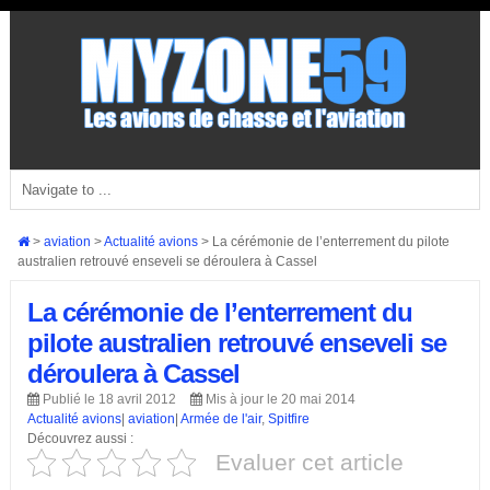
>
aviation
>
Actualité avions
>
La cérémonie de l’enterrement du pilote
australien retrouvé enseveli se déroulera à Cassel
La cérémonie de l’enterrement du
pilote australien retrouvé enseveli se
déroulera à Cassel
Publié le 18 avril 2012
Mis à jour le 20 mai 2014
Actualité avions
|
aviation
|
Armée de l'air
,
Spitfire
Découvrez aussi :
Evaluer cet article