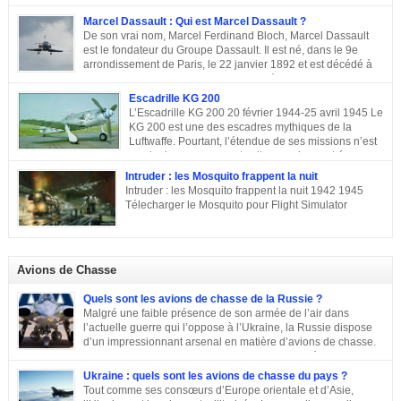
aujourd’hui, la seule entreprise d’aviation au monde, encore
entre les mains de la famille de son fondateur et qui porte encore son nom,
Marcel Dassault : Qui est Marcel Dassault ?
Marcel Bloch ayant changé son nom en Dassault en 1946. Retour sur le
De son vrai nom, Marcel Ferdinand Bloch, Marcel Dassault
parcours de ce fleuron de l’aviation civile et militaire. De la première guerre
est le fondateur du Groupe Dassault. Il est né, dans le 9e
mondiale à la Course aux Armements Au début de la première guerre
arrondissement de Paris, le 22 janvier 1892 et est décédé à
mondiale, Marcel Bloch a créé la Société d’études aéronautiques avec son
Neuilly-sur-Seine, le 17 avril 1986. Ingénieur de talent, il a
ami Henry Potez. Cette entreprise conçut une centaine d’appareils dotés de
également été un entrepreneur et un homme politique français. Enfance et
Escadrille KG 200
l’Hélice […]
famille de Marcel Dassault Dernier enfant d’Adolphe Bloch et de Noémie
L’Escadrille KG 200 20 février 1944-25 avril 1945 Le
Allatini, Marcel avait trois frères ainés. Le premier est mort à son jeune âge,
KG 200 est une des escadres mythiques de la
le second, Darius Paul Bloch est devenu générale d’armée et le troisième,
Luftwaffe. Pourtant, l’étendue de ses missions n’est
René était chirurgien à Paris avant d’être exécuté en déportation […]
pas toujours connue, et cette escadre peut évoquer
des missions très différentes selon les centres d’intérêts : patrouille
Intruder : les Mosquito frappent la nuit
maritime, Mistel ou missions secrètes. Partons du commencement : le nom.
Intruder : les Mosquito frappent la nuit 1942 1945
La désignation KG 200, KampfGeschwader 200, signifie littéralement »
Télecharger le Mosquito pour Flight Simulator
escadre de combat n°200 « . » Escadre de combat « , c’est un peu vague.
Donc il n’y a pas a priori de limites aux missions du KG 200, sous cette
appellation générique on trouve une escadre bonne […]
Avions de Chasse
Quels sont les avions de chasse de la Russie ?
Malgré une faible présence de son armée de l’air dans
l’actuelle guerre qui l’oppose à l’Ukraine, la Russie dispose
d’un impressionnant arsenal en matière d’avions de chasse.
Chasseurs, bombardiers, avions d’attaque … découvrons
ensemble les principaux moyens dont dispose sa force aérienne.
Ukraine : quels sont les avions de chasse du pays ?
Tout comme ses consœurs d’Europe orientale et d’Asie,