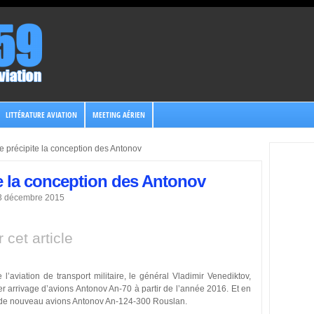
LITTÉRATURE AVIATION
MEETING AÉRIEN
e précipite la conception des Antonov
e la conception des Antonov
 3 décembre 2015
 cet article
aviation de transport militaire, le général Vladimir Venediktov,
er arrivage d’avions Antonov An-70 à partir de l’année 2016. Et en
 de nouveau avions Antonov An-124-300 Rouslan.