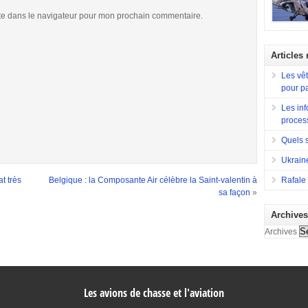
l’avionne
Sa concep
Lorsqu’en
te dans le navigateur pour mon prochain commentaire.
construir
souhait d
d’observa
est constr
divers rô
destiné à 
Articles
en compéti
la France
a eu Hugh
typique, c
Les vêt
ainsi que 
missions 
pour p
terrestres
Afghanis
Les inf
proces
Quels 
Ukraine
Rafale 
t très
Belgique : la Composante Air célèbre la Saint-valentin à
sa façon
»
Archive
Archives
Les avions de chasse et l'aviation