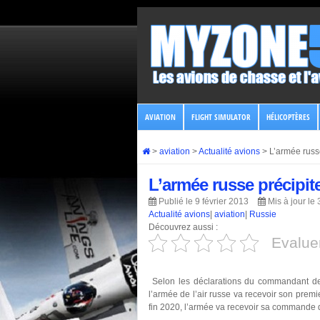
AVIATION
FLIGHT SIMULATOR
HÉLICOPTÈRES
>
aviation
>
Actualité avions
>
L’armée russ
L’armée russe précipit
Publié le 9 février 2013
Mis à jour le
Actualité avions
|
aviation
|
Russie
Découvrez aussi :
Evaluer
Selon les déclarations du commandant de l’
l’armée de l’air russe va recevoir son premi
fin 2020, l’armée va recevoir sa commande