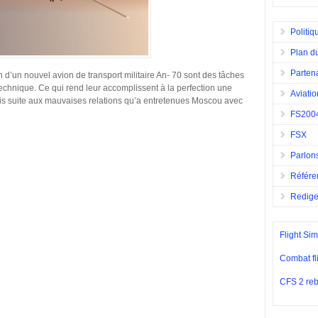
Politiq
Plan du
Parten
n d’un nouvel avion de transport militaire An- 70 sont des tâches
echnique. Ce qui rend leur accomplissent à la perfection une
Aviatio
ntis suite aux mauvaises relations qu’a entretenues Moscou avec
FS200
FSX
Parlons
Référe
Redig
Flight Sim
Combat fl
CFS 2 reb