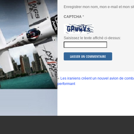
Enregistrer mon nom, mon e-mail et mon si
CAPTCHA
*
Saisissez le texte affiché ci-dessus:
«
Les iraniens créent un nouvel avion de comba
performant