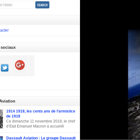
acter
 sociaux
 Aviation
1914 1918, les cents ans de l’armistice
de 1918
Ce dimanche 11 novembre 2018, le chef
d’Etat Emanuel Macron a accueilli
plusieurs invités d’honneur pour la
tion du centenaire de l’armistice de la
Dassault Aviation : Le groupe Dassault