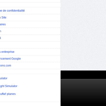
ue de confidentialité
 Site
aires
n
4
 entreprise
ncement Google
eons.com
ulator
ight Simulator
uffat' planes