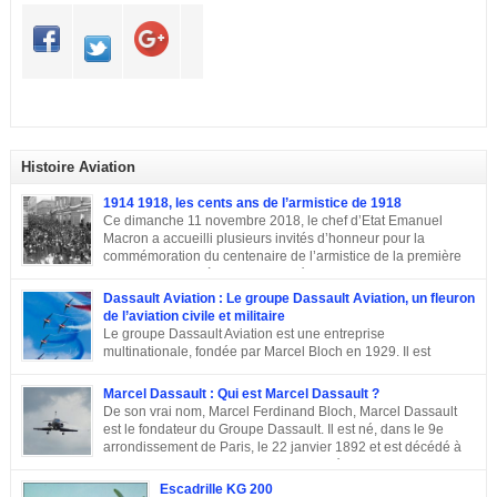
Histoire Aviation
1914 1918, les cents ans de l’armistice de 1918
Ce dimanche 11 novembre 2018, le chef d’Etat Emanuel
Macron a accueilli plusieurs invités d’honneur pour la
commémoration du centenaire de l’armistice de la première
guerre mondiale à Paris.A L’Elysée, environ 70 chefs d’Etats
et dirigeants ont célébré la cérémonie des cents ans de l’armistice de 1918.
Dassault Aviation : Le groupe Dassault Aviation, un fleuron
Après une semaine mémorielle les célébrations se sont poursuivies par
de l’aviation civile et militaire
une commémoraison à l’Arc de triomphe et un discours du président
Le groupe Dassault Aviation est une entreprise
Emmanuel Macron.
multinationale, fondée par Marcel Bloch en 1929. Il est
aujourd’hui, la seule entreprise d’aviation au monde, encore
entre les mains de la famille de son fondateur et qui porte encore son nom,
Marcel Dassault : Qui est Marcel Dassault ?
Marcel Bloch ayant changé son nom en Dassault en 1946. Retour sur le
De son vrai nom, Marcel Ferdinand Bloch, Marcel Dassault
parcours de ce fleuron de l’aviation civile et militaire. De la première guerre
est le fondateur du Groupe Dassault. Il est né, dans le 9e
mondiale à la Course aux Armements Au début de la première guerre
arrondissement de Paris, le 22 janvier 1892 et est décédé à
mondiale, Marcel Bloch a créé la Société d’études aéronautiques avec son
Neuilly-sur-Seine, le 17 avril 1986. Ingénieur de talent, il a
ami Henry Potez. Cette entreprise conçut une centaine d’appareils dotés de
également été un entrepreneur et un homme politique français. Enfance et
Escadrille KG 200
l’Hélice […]