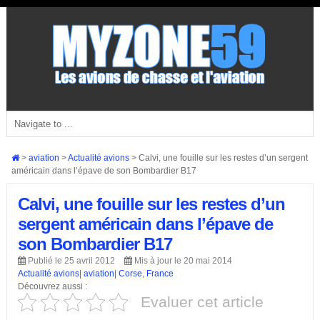
>
aviation
>
Actualité avions
>
Calvi, une fouille sur les restes d’un sergent
américain dans l’épave de son Bombardier B17
Calvi, une fouille sur les restes d’un
sergent américain dans l’épave de
son Bombardier B17
Publié le 25 avril 2012
Mis à jour le 20 mai 2014
Actualité avions
|
aviation
|
Corse
,
France
Découvrez aussi :
Evaluer cet article