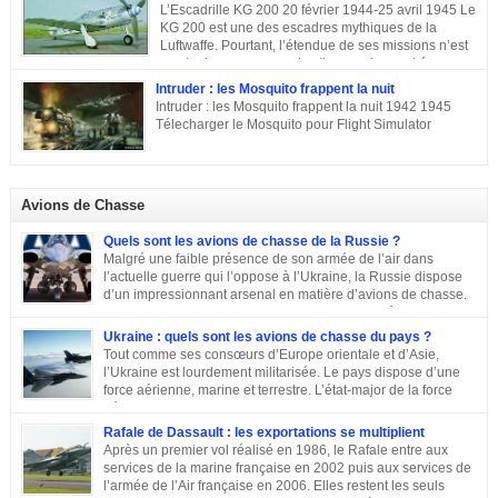
famille de Marcel Dassault Dernier enfant d’Adolphe Bloch et de Noémie
L’Escadrille KG 200 20 février 1944-25 avril 1945 Le
Allatini, Marcel avait trois frères ainés. Le premier est mort à son jeune âge,
KG 200 est une des escadres mythiques de la
le second, Darius Paul Bloch est devenu générale d’armée et le troisième,
Luftwaffe. Pourtant, l’étendue de ses missions n’est
René était chirurgien à Paris avant d’être exécuté en déportation […]
pas toujours connue, et cette escadre peut évoquer
des missions très différentes selon les centres d’intérêts : patrouille
Intruder : les Mosquito frappent la nuit
maritime, Mistel ou missions secrètes. Partons du commencement : le nom.
Intruder : les Mosquito frappent la nuit 1942 1945
La désignation KG 200, KampfGeschwader 200, signifie littéralement »
Télecharger le Mosquito pour Flight Simulator
escadre de combat n°200 « . » Escadre de combat « , c’est un peu vague.
Donc il n’y a pas a priori de limites aux missions du KG 200, sous cette
appellation générique on trouve une escadre bonne […]
Avions de Chasse
Quels sont les avions de chasse de la Russie ?
Malgré une faible présence de son armée de l’air dans
l’actuelle guerre qui l’oppose à l’Ukraine, la Russie dispose
d’un impressionnant arsenal en matière d’avions de chasse.
Chasseurs, bombardiers, avions d’attaque … découvrons
ensemble les principaux moyens dont dispose sa force aérienne.
Ukraine : quels sont les avions de chasse du pays ?
Tout comme ses consœurs d’Europe orientale et d’Asie,
l’Ukraine est lourdement militarisée. Le pays dispose d’une
force aérienne, marine et terrestre. L’état-major de la force
aérienne ukrainienne se trouve dans la ville de Vinnitsa. Elle
est équipée en majorité d’avions de fabrication soviétique. Parmi les
Rafale de Dassault : les exportations se multiplient
républiques socialistes soviétiques, l’Ukraine élabore l’une des plus
Après un premier vol réalisé en 1986, le Rafale entre aux
stratégiques. D’après les statistiques de 2014, l’armée de l’air ukrainienne
services de la marine française en 2002 puis aux services de
et les forces de défense aérienne contiennent environ 43 000 personnes et
l’armée de l’Air française en 2006. Elles restent les seuls
247 avions. L’armée ukrainienne se divise en trois commandements