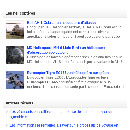
exploitants du chasseur français pendant près de 10 ans. En
régionaux : Ouest, Est et Sud. Chacun d’eux dispose de plusieurs brigades
2011, Serge Dassault (décédé en mai 2018) se montre optimiste et assure
tactiques qui sont régies […]
que le succès viendra bientôt. Quatre ans plus tard, les premières
Les hélicoptères
commandes étrangères sont signées et depuis, le constructeur multiplie les
exportations. Tour d’horizon sur les exportations du Rafale …
Bell AH-1 Cobra : un hélicoptère d’attaque
Conçu par Bell Helicopter Textron, le Bell AH-1 Cobra est un
hélicoptère d’attaque également connu sous diverses
appellations selon le modèle. Il peut être désigné par Super
Cobra, HueyCobra, Cobra, Whiskey Cobra, SeaCobra, Zulu
Cobra, Snake ou encore Viper. Le modèle premier était doté de la même
MD Helicopters MH-6 Little Bird : un hélicoptère
motorisation, de la même transmission et du même rotor principal que le
d’observation polyvalent
Bell UH-1 Iroquois. Cet appareil a effectué son premier vol en septembre
Utilisés par les forces d’opérations spéciales américaines, le
1965, est entré en service en 1967 et est toujours en service dans quelques
MD Helicopters MH-6 Little Bird ainsi que sa variante le AH-6
pays. Sa conception C’est en 1962 que Bell décide de construire un
est un hélicoptère léger conçu sur la base du Hughes OH-6 et
hélicoptère sur mesure […]
du Hughes MD 500. Il a été conçu par l’avionneur américain MD
Eurocopter Tigre EC655, un hélicoptère européen
Helicopters. Sa conception Lorsqu’en 1960, l’armée américaine a évoqué
Eurocopter Tigre EC665 L'Eurocopter Tigre ou bien
son souhait de développer un hélicoptère léger d’observation qui serait
l’Eurocopter EC665 est l’hélicoptère d'attaque le plus
également capable d’endosser divers rôles, de nombreuses compagnies
moderne. Il est construit en série par l’avionneur Eurocopter. Il
sont entrées en compétition pour remporter le projet. Parmi elles, il y a eu
est destiné à équiper les forces de terres de l’Allemagne, la
Hughes Aircraft qui a proposé son Modèle 369 ainsi que des propositions
France et l’Espagne. Doté d’une configuration typique, cet appareil est
de Bell Helicopter et […]
construit afin d’assurer les missions d’appui à proximité immédiate des
Articles récents
forces terrestres. Il a été utilisé en 2009 lors de la guerre en Afghanistan.
Eurocopter Tigre EC655
Les vêtements conseillés par une hôtesse de l’air pour passer un
agréable vol
Les informations essentielles à savoir sur le processus de voyage en