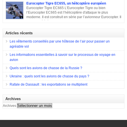
du Hughes MD 500. Il a été conçu par l’avionneur américain MD
Eurocopter Tigre EC655, un hélicoptère européen
Helicopters. Sa conception Lorsqu’en 1960, l’armée américaine a évoqué
Eurocopter Tigre EC665 L'Eurocopter Tigre ou bien
son souhait de développer un hélicoptère léger d’observation qui serait
l’Eurocopter EC665 est l’hélicoptère d'attaque le plus
également capable d’endosser divers rôles, de nombreuses compagnies
moderne. Il est construit en série par l’avionneur Eurocopter. Il
sont entrées en compétition pour remporter le projet. Parmi elles, il y a eu
est destiné à équiper les forces de terres de l’Allemagne, la
Hughes Aircraft qui a proposé son Modèle 369 ainsi que des propositions
France et l’Espagne. Doté d’une configuration typique, cet appareil est
de Bell Helicopter et […]
construit afin d’assurer les missions d’appui à proximité immédiate des
Articles récents
forces terrestres. Il a été utilisé en 2009 lors de la guerre en Afghanistan.
Eurocopter Tigre EC655
Les vêtements conseillés par une hôtesse de l’air pour passer un
agréable vol
Les informations essentielles à savoir sur le processus de voyage en
avion
Quels sont les avions de chasse de la Russie ?
Ukraine : quels sont les avions de chasse du pays ?
Rafale de Dassault : les exportations se multiplient
Archives
Archives