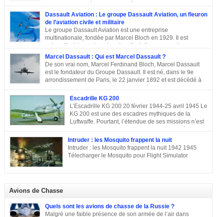
guerre mondiale à Paris.A L’Elysée, environ 70 chefs d’Etats
et dirigeants ont célébré la cérémonie des cents ans de l’armistice de 1918.
Dassault Aviation : Le groupe Dassault Aviation, un fleuron
Après une semaine mémorielle les célébrations se sont poursuivies par
de l’aviation civile et militaire
une commémoraison à l’Arc de triomphe et un discours du président
Le groupe Dassault Aviation est une entreprise
Emmanuel Macron.
multinationale, fondée par Marcel Bloch en 1929. Il est
aujourd’hui, la seule entreprise d’aviation au monde, encore
entre les mains de la famille de son fondateur et qui porte encore son nom,
Marcel Dassault : Qui est Marcel Dassault ?
Marcel Bloch ayant changé son nom en Dassault en 1946. Retour sur le
De son vrai nom, Marcel Ferdinand Bloch, Marcel Dassault
parcours de ce fleuron de l’aviation civile et militaire. De la première guerre
est le fondateur du Groupe Dassault. Il est né, dans le 9e
mondiale à la Course aux Armements Au début de la première guerre
arrondissement de Paris, le 22 janvier 1892 et est décédé à
mondiale, Marcel Bloch a créé la Société d’études aéronautiques avec son
Neuilly-sur-Seine, le 17 avril 1986. Ingénieur de talent, il a
ami Henry Potez. Cette entreprise conçut une centaine d’appareils dotés de
également été un entrepreneur et un homme politique français. Enfance et
Escadrille KG 200
l’Hélice […]
famille de Marcel Dassault Dernier enfant d’Adolphe Bloch et de Noémie
L’Escadrille KG 200 20 février 1944-25 avril 1945 Le
Allatini, Marcel avait trois frères ainés. Le premier est mort à son jeune âge,
KG 200 est une des escadres mythiques de la
le second, Darius Paul Bloch est devenu générale d’armée et le troisième,
Luftwaffe. Pourtant, l’étendue de ses missions n’est
René était chirurgien à Paris avant d’être exécuté en déportation […]
pas toujours connue, et cette escadre peut évoquer
des missions très différentes selon les centres d’intérêts : patrouille
Intruder : les Mosquito frappent la nuit
maritime, Mistel ou missions secrètes. Partons du commencement : le nom.
Intruder : les Mosquito frappent la nuit 1942 1945
La désignation KG 200, KampfGeschwader 200, signifie littéralement »
Télecharger le Mosquito pour Flight Simulator
escadre de combat n°200 « . » Escadre de combat « , c’est un peu vague.
Donc il n’y a pas a priori de limites aux missions du KG 200, sous cette
appellation générique on trouve une escadre bonne […]
Avions de Chasse
Quels sont les avions de chasse de la Russie ?
Malgré une faible présence de son armée de l’air dans