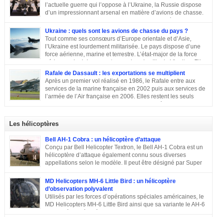
l’actuelle guerre qui l’oppose à l’Ukraine, la Russie dispose
d’un impressionnant arsenal en matière d’avions de chasse.
Chasseurs, bombardiers, avions d’attaque … découvrons
ensemble les principaux moyens dont dispose sa force aérienne.
Ukraine : quels sont les avions de chasse du pays ?
Tout comme ses consœurs d’Europe orientale et d’Asie,
l’Ukraine est lourdement militarisée. Le pays dispose d’une
force aérienne, marine et terrestre. L’état-major de la force
aérienne ukrainienne se trouve dans la ville de Vinnitsa. Elle
est équipée en majorité d’avions de fabrication soviétique. Parmi les
Rafale de Dassault : les exportations se multiplient
républiques socialistes soviétiques, l’Ukraine élabore l’une des plus
Après un premier vol réalisé en 1986, le Rafale entre aux
stratégiques. D’après les statistiques de 2014, l’armée de l’air ukrainienne
services de la marine française en 2002 puis aux services de
et les forces de défense aérienne contiennent environ 43 000 personnes et
l’armée de l’Air française en 2006. Elles restent les seuls
247 avions. L’armée ukrainienne se divise en trois commandements
exploitants du chasseur français pendant près de 10 ans. En
régionaux : Ouest, Est et Sud. Chacun d’eux dispose de plusieurs brigades
2011, Serge Dassault (décédé en mai 2018) se montre optimiste et assure
tactiques qui sont régies […]
que le succès viendra bientôt. Quatre ans plus tard, les premières
Les hélicoptères
commandes étrangères sont signées et depuis, le constructeur multiplie les
exportations. Tour d’horizon sur les exportations du Rafale …
Bell AH-1 Cobra : un hélicoptère d’attaque
Conçu par Bell Helicopter Textron, le Bell AH-1 Cobra est un
hélicoptère d’attaque également connu sous diverses
appellations selon le modèle. Il peut être désigné par Super
Cobra, HueyCobra, Cobra, Whiskey Cobra, SeaCobra, Zulu
Cobra, Snake ou encore Viper. Le modèle premier était doté de la même
MD Helicopters MH-6 Little Bird : un hélicoptère
motorisation, de la même transmission et du même rotor principal que le
d’observation polyvalent
Bell UH-1 Iroquois. Cet appareil a effectué son premier vol en septembre
Utilisés par les forces d’opérations spéciales américaines, le
1965, est entré en service en 1967 et est toujours en service dans quelques
MD Helicopters MH-6 Little Bird ainsi que sa variante le AH-6
pays. Sa conception C’est en 1962 que Bell décide de construire un
est un hélicoptère léger conçu sur la base du Hughes OH-6 et
hélicoptère sur mesure […]