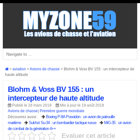
>
aviation
>
Avions de chasse
>
Blohm & Voss BV 155 : un intercepteur de
haute altitude
Blohm & Voss BV 155 : un
intercepteur de haute altitude
Publié le 28 mars 2018
Mis à jour le 19 août 2018
Avions de chasse
|
Première guerre mondiale
Boeing P-8A Poseidon : un avion de patrouille
Découvrez aussi :
maritime
Sukhoï Su-34 : un bombardier tactique russe
MiG-35 : un avion
de combat de la génération 4++
Evaluer cet article