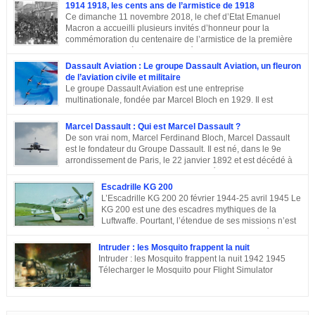
1914 1918, les cents ans de l’armistice de 1918
Ce dimanche 11 novembre 2018, le chef d’Etat Emanuel
Macron a accueilli plusieurs invités d’honneur pour la
commémoration du centenaire de l’armistice de la première
guerre mondiale à Paris.A L’Elysée, environ 70 chefs d’Etats
et dirigeants ont célébré la cérémonie des cents ans de l’armistice de 1918.
Dassault Aviation : Le groupe Dassault Aviation, un fleuron
Après une semaine mémorielle les célébrations se sont poursuivies par
de l’aviation civile et militaire
une commémoraison à l’Arc de triomphe et un discours du président
Le groupe Dassault Aviation est une entreprise
Emmanuel Macron.
multinationale, fondée par Marcel Bloch en 1929. Il est
aujourd’hui, la seule entreprise d’aviation au monde, encore
entre les mains de la famille de son fondateur et qui porte encore son nom,
Marcel Dassault : Qui est Marcel Dassault ?
Marcel Bloch ayant changé son nom en Dassault en 1946. Retour sur le
De son vrai nom, Marcel Ferdinand Bloch, Marcel Dassault
parcours de ce fleuron de l’aviation civile et militaire. De la première guerre
est le fondateur du Groupe Dassault. Il est né, dans le 9e
mondiale à la Course aux Armements Au début de la première guerre
arrondissement de Paris, le 22 janvier 1892 et est décédé à
mondiale, Marcel Bloch a créé la Société d’études aéronautiques avec son
Neuilly-sur-Seine, le 17 avril 1986. Ingénieur de talent, il a
ami Henry Potez. Cette entreprise conçut une centaine d’appareils dotés de
également été un entrepreneur et un homme politique français. Enfance et
Escadrille KG 200
l’Hélice […]
famille de Marcel Dassault Dernier enfant d’Adolphe Bloch et de Noémie
L’Escadrille KG 200 20 février 1944-25 avril 1945 Le
Allatini, Marcel avait trois frères ainés. Le premier est mort à son jeune âge,
KG 200 est une des escadres mythiques de la
le second, Darius Paul Bloch est devenu générale d’armée et le troisième,
Luftwaffe. Pourtant, l’étendue de ses missions n’est
René était chirurgien à Paris avant d’être exécuté en déportation […]
pas toujours connue, et cette escadre peut évoquer
des missions très différentes selon les centres d’intérêts : patrouille
Intruder : les Mosquito frappent la nuit
maritime, Mistel ou missions secrètes. Partons du commencement : le nom.
Intruder : les Mosquito frappent la nuit 1942 1945
La désignation KG 200, KampfGeschwader 200, signifie littéralement »
Télecharger le Mosquito pour Flight Simulator
escadre de combat n°200 « . » Escadre de combat « , c’est un peu vague.
Donc il n’y a pas a priori de limites aux missions du KG 200, sous cette
appellation générique on trouve une escadre bonne […]