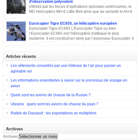
d’observation polyvalent
Bell UH-1 Iroquois. Cet appareil a effectué son premier vol en septembre
Utilisés par les forces d’opérations spéciales américaines, le
1965, est entré en service en 1967 et est toujours en service dans quelques
MD Helicopters MH-6 Little Bird ainsi que sa variante le AH-6
pays. Sa conception C’est en 1962 que Bell décide de construire un
est un hélicoptère léger conçu sur la base du Hughes OH-6 et
hélicoptère sur mesure […]
du Hughes MD 500. Il a été conçu par l’avionneur américain MD
Eurocopter Tigre EC655, un hélicoptère européen
Helicopters. Sa conception Lorsqu’en 1960, l’armée américaine a évoqué
Eurocopter Tigre EC665 L'Eurocopter Tigre ou bien
son souhait de développer un hélicoptère léger d’observation qui serait
l’Eurocopter EC665 est l’hélicoptère d'attaque le plus
également capable d’endosser divers rôles, de nombreuses compagnies
moderne. Il est construit en série par l’avionneur Eurocopter. Il
sont entrées en compétition pour remporter le projet. Parmi elles, il y a eu
est destiné à équiper les forces de terres de l’Allemagne, la
Hughes Aircraft qui a proposé son Modèle 369 ainsi que des propositions
France et l’Espagne. Doté d’une configuration typique, cet appareil est
de Bell Helicopter et […]
construit afin d’assurer les missions d’appui à proximité immédiate des
Articles récents
forces terrestres. Il a été utilisé en 2009 lors de la guerre en Afghanistan.
Eurocopter Tigre EC655
Les vêtements conseillés par une hôtesse de l’air pour passer un
agréable vol
Les informations essentielles à savoir sur le processus de voyage en
avion
Quels sont les avions de chasse de la Russie ?
Ukraine : quels sont les avions de chasse du pays ?
Rafale de Dassault : les exportations se multiplient
Archives
Archives