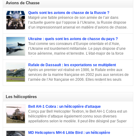
Avions de Chasse
Quels sont les avions de chasse de la Russie ?
Malgré une faible présence de son armée de l’air dans
l’actuelle guerre qui l’oppose à l’Ukraine, la Russie dispose
d’un impressionnant arsenal en matière d’avions de chasse.
Chasseurs, bombardiers, avions d’attaque … découvrons
ensemble les principaux moyens dont dispose sa force aérienne.
Ukraine : quels sont les avions de chasse du pays ?
Tout comme ses consœurs d’Europe orientale et d’Asie,
l’Ukraine est lourdement militarisée. Le pays dispose d’une
force aérienne, marine et terrestre. L’état-major de la force
aérienne ukrainienne se trouve dans la ville de Vinnitsa. Elle
est équipée en majorité d’avions de fabrication soviétique. Parmi les
Rafale de Dassault : les exportations se multiplient
républiques socialistes soviétiques, l’Ukraine élabore l’une des plus
Après un premier vol réalisé en 1986, le Rafale entre aux
stratégiques. D’après les statistiques de 2014, l’armée de l’air ukrainienne
services de la marine française en 2002 puis aux services de
et les forces de défense aérienne contiennent environ 43 000 personnes et
l’armée de l’Air française en 2006. Elles restent les seuls
247 avions. L’armée ukrainienne se divise en trois commandements
exploitants du chasseur français pendant près de 10 ans. En
régionaux : Ouest, Est et Sud. Chacun d’eux dispose de plusieurs brigades
2011, Serge Dassault (décédé en mai 2018) se montre optimiste et assure
tactiques qui sont régies […]
que le succès viendra bientôt. Quatre ans plus tard, les premières
Les hélicoptères
commandes étrangères sont signées et depuis, le constructeur multiplie les
exportations. Tour d’horizon sur les exportations du Rafale …
Bell AH-1 Cobra : un hélicoptère d’attaque
Conçu par Bell Helicopter Textron, le Bell AH-1 Cobra est un
hélicoptère d’attaque également connu sous diverses
appellations selon le modèle. Il peut être désigné par Super
Cobra, HueyCobra, Cobra, Whiskey Cobra, SeaCobra, Zulu
Cobra, Snake ou encore Viper. Le modèle premier était doté de la même
MD Helicopters MH-6 Little Bird : un hélicoptère
motorisation, de la même transmission et du même rotor principal que le