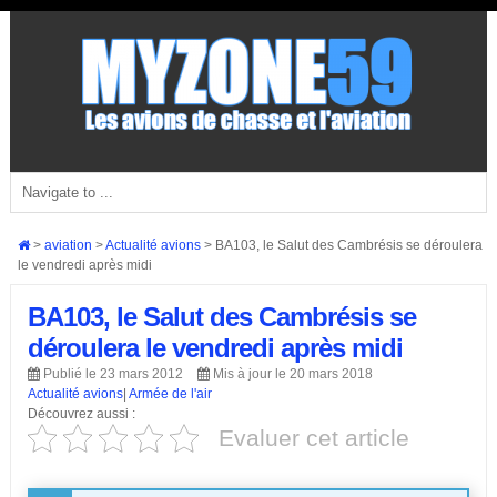
>
aviation
>
Actualité avions
>
BA103, le Salut des Cambrésis se déroulera
le vendredi après midi
BA103, le Salut des Cambrésis se
déroulera le vendredi après midi
Publié le 23 mars 2012
Mis à jour le 20 mars 2018
Actualité avions
|
Armée de l'air
Découvrez aussi :
Evaluer cet article