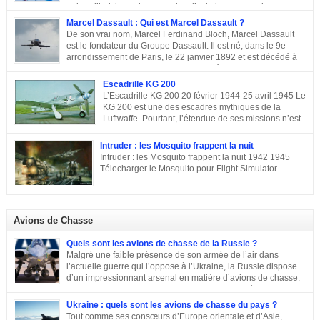
aujourd’hui, la seule entreprise d’aviation au monde, encore
entre les mains de la famille de son fondateur et qui porte encore son nom,
Marcel Dassault : Qui est Marcel Dassault ?
Marcel Bloch ayant changé son nom en Dassault en 1946. Retour sur le
De son vrai nom, Marcel Ferdinand Bloch, Marcel Dassault
parcours de ce fleuron de l’aviation civile et militaire. De la première guerre
est le fondateur du Groupe Dassault. Il est né, dans le 9e
mondiale à la Course aux Armements Au début de la première guerre
arrondissement de Paris, le 22 janvier 1892 et est décédé à
mondiale, Marcel Bloch a créé la Société d’études aéronautiques avec son
Neuilly-sur-Seine, le 17 avril 1986. Ingénieur de talent, il a
ami Henry Potez. Cette entreprise conçut une centaine d’appareils dotés de
également été un entrepreneur et un homme politique français. Enfance et
Escadrille KG 200
l’Hélice […]
famille de Marcel Dassault Dernier enfant d’Adolphe Bloch et de Noémie
L’Escadrille KG 200 20 février 1944-25 avril 1945 Le
Allatini, Marcel avait trois frères ainés. Le premier est mort à son jeune âge,
KG 200 est une des escadres mythiques de la
le second, Darius Paul Bloch est devenu générale d’armée et le troisième,
Luftwaffe. Pourtant, l’étendue de ses missions n’est
René était chirurgien à Paris avant d’être exécuté en déportation […]
pas toujours connue, et cette escadre peut évoquer
des missions très différentes selon les centres d’intérêts : patrouille
Intruder : les Mosquito frappent la nuit
maritime, Mistel ou missions secrètes. Partons du commencement : le nom.
Intruder : les Mosquito frappent la nuit 1942 1945
La désignation KG 200, KampfGeschwader 200, signifie littéralement »
Télecharger le Mosquito pour Flight Simulator
escadre de combat n°200 « . » Escadre de combat « , c’est un peu vague.
Donc il n’y a pas a priori de limites aux missions du KG 200, sous cette
appellation générique on trouve une escadre bonne […]
Avions de Chasse
Quels sont les avions de chasse de la Russie ?
Malgré une faible présence de son armée de l’air dans
l’actuelle guerre qui l’oppose à l’Ukraine, la Russie dispose
d’un impressionnant arsenal en matière d’avions de chasse.
Chasseurs, bombardiers, avions d’attaque … découvrons
ensemble les principaux moyens dont dispose sa force aérienne.
Ukraine : quels sont les avions de chasse du pays ?
Tout comme ses consœurs d’Europe orientale et d’Asie,