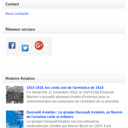
Contact
Nous contacter
Réseaux sociaux
Histoire Aviation
1914 1918, les cents ans de l’armistice de 1918
Ce dimanche 11 novembre 2018, le chef d’Etat Emanuel
Macron a accueilli plusieurs invités d’honneur pour la
commémoration du centenaire de l’armistice de la première
guerre mondiale à Paris.A L’Elysée, environ 70 chefs d’Etats
et dirigeants ont célébré la cérémonie des cents ans de l’armistice de 1918.
Dassault Aviation : Le groupe Dassault Aviation, un fleuron
Après une semaine mémorielle les célébrations se sont poursuivies par
de l’aviation civile et militaire
une commémoraison à l’Arc de triomphe et un discours du président
Le groupe Dassault Aviation est une entreprise
Emmanuel Macron.
multinationale, fondée par Marcel Bloch en 1929. Il est