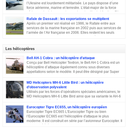
l’Ukraine est lourdement militarisée. Le pays dispose d’une
force aérienne, marine et terrestre. L’état-major de la force
aérienne ukrainienne se trouve dans la ville de Vinnitsa. Elle
est équipée en majorité d’avions de fabrication soviétique. Parmi les
Rafale de Dassault : les exportations se multiplient
républiques socialistes soviétiques, l’Ukraine élabore l’une des plus
Après un premier vol réalisé en 1986, le Rafale entre aux
stratégiques. D’après les statistiques de 2014, l’armée de l’air ukrainienne
services de la marine française en 2002 puis aux services de
et les forces de défense aérienne contiennent environ 43 000 personnes et
l’armée de l’Air française en 2006. Elles restent les seuls
247 avions. L’armée ukrainienne se divise en trois commandements
exploitants du chasseur français pendant près de 10 ans. En
régionaux : Ouest, Est et Sud. Chacun d’eux dispose de plusieurs brigades
2011, Serge Dassault (décédé en mai 2018) se montre optimiste et assure
tactiques qui sont régies […]
que le succès viendra bientôt. Quatre ans plus tard, les premières
Les hélicoptères
commandes étrangères sont signées et depuis, le constructeur multiplie les
exportations. Tour d’horizon sur les exportations du Rafale …
Bell AH-1 Cobra : un hélicoptère d’attaque
Conçu par Bell Helicopter Textron, le Bell AH-1 Cobra est un
hélicoptère d’attaque également connu sous diverses
appellations selon le modèle. Il peut être désigné par Super
Cobra, HueyCobra, Cobra, Whiskey Cobra, SeaCobra, Zulu
Cobra, Snake ou encore Viper. Le modèle premier était doté de la même
MD Helicopters MH-6 Little Bird : un hélicoptère
motorisation, de la même transmission et du même rotor principal que le
d’observation polyvalent
Bell UH-1 Iroquois. Cet appareil a effectué son premier vol en septembre
Utilisés par les forces d’opérations spéciales américaines, le
1965, est entré en service en 1967 et est toujours en service dans quelques
MD Helicopters MH-6 Little Bird ainsi que sa variante le AH-6
pays. Sa conception C’est en 1962 que Bell décide de construire un
est un hélicoptère léger conçu sur la base du Hughes OH-6 et
hélicoptère sur mesure […]
du Hughes MD 500. Il a été conçu par l’avionneur américain MD
Eurocopter Tigre EC655, un hélicoptère européen
Helicopters. Sa conception Lorsqu’en 1960, l’armée américaine a évoqué
Eurocopter Tigre EC665 L'Eurocopter Tigre ou bien
son souhait de développer un hélicoptère léger d’observation qui serait
l’Eurocopter EC665 est l’hélicoptère d'attaque le plus
également capable d’endosser divers rôles, de nombreuses compagnies
moderne. Il est construit en série par l’avionneur Eurocopter. Il
sont entrées en compétition pour remporter le projet. Parmi elles, il y a eu
est destiné à équiper les forces de terres de l’Allemagne, la