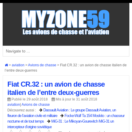
>
aviation
>
Avions de chasse
>
Fiat CR.32 : un avion de chasse italien de
l’entre deux-guerres
Fiat CR.32 : un avion de chasse
italien de l’entre deux-guerres
Publié le 29 août 2018
Mis à jour le 31 août 2018
aviation
|
Avions de chasse
Dassault Aviation : Le groupe Dassault Aviation, un
Découvrez aussi :
fleuron de l’aviation civile et militaire
Focke-Wulf Ta 154 Moskito : un chasseur
nocturne et de tout temps
MiG-31 : Le Mikoyan-Gourevitch MiG-31 un
intercepteur d’origine soviétique