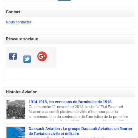
Contact
Nous contacter
Réseaux sociaux
Histoire Aviation
1914 1918, les cents ans de l’armistice de 1918
Ce dimanche 11 novembre 2018, le chef d’Etat Emanuel
Macron a accueilli plusieurs invités d’honneur pour la
commémoration du centenaire de l’armistice de la première
guerre mondiale à Paris.A L’Elysée, environ 70 chefs d’Etats
et dirigeants ont célébré la cérémonie des cents ans de l’armistice de 1918.
Dassault Aviation : Le groupe Dassault Aviation, un fleuron
Après une semaine mémorielle les célébrations se sont poursuivies par
de l’aviation civile et militaire
une commémoraison à l’Arc de triomphe et un discours du président