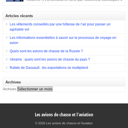
sont entrées en compétition pour remporter le projet. Parmi elles, il y a eu
est destiné à équiper les forces de terres de l’Allemagne, la
Hughes Aircraft qui a proposé son Modèle 369 ainsi que des propositions
France et l’Espagne. Doté d’une configuration typique, cet appareil est
de Bell Helicopter et […]
construit afin d’assurer les missions d’appui à proximité immédiate des
Articles récents
forces terrestres. Il a été utilisé en 2009 lors de la guerre en Afghanistan.
Eurocopter Tigre EC655
Les vêtements conseillés par une hôtesse de l’air pour passer un
agréable vol
Les informations essentielles à savoir sur le processus de voyage en
avion
Quels sont les avions de chasse de la Russie ?
Ukraine : quels sont les avions de chasse du pays ?
Rafale de Dassault : les exportations se multiplient
Archives
Archives
Les avions de chasse et l'aviation
© 2026 Les avions de chasse et l'aviation