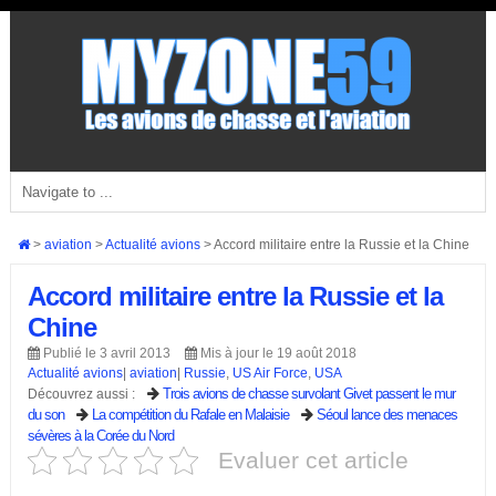
>
aviation
>
Actualité avions
>
Accord militaire entre la Russie et la Chine
Accord militaire entre la Russie et la
Chine
Publié le 3 avril 2013
Mis à jour le 19 août 2018
Actualité avions
|
aviation
|
Russie
,
US Air Force
,
USA
Trois avions de chasse survolant Givet passent le mur
Découvrez aussi :
du son
La compétition du Rafale en Malaisie
Séoul lance des menaces
sévères à la Corée du Nord
Evaluer cet article