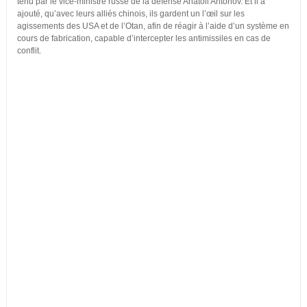
tenu par le vice-ministre russe de la défense Anatoli Antonov. Et il a
ajouté, qu’avec leurs alliés chinois, ils gardent un l’œil sur les
agissements des USA et de l’Otan, afin de réagir à l’aide d’un système en
cours de fabrication, capable d’intercepter les antimissiles en cas de
conflit.