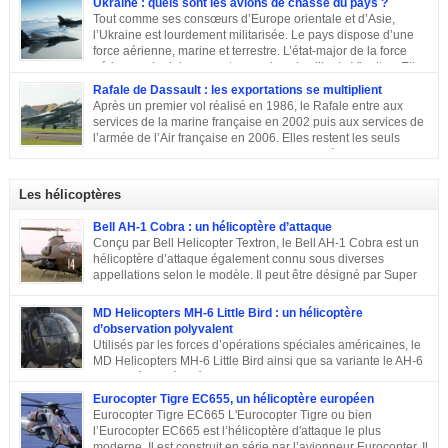
Ukraine : quels sont les avions de chasse du pays ?
Tout comme ses consœurs d’Europe orientale et d’Asie,
l’Ukraine est lourdement militarisée. Le pays dispose d’une
force aérienne, marine et terrestre. L’état-major de la force
aérienne ukrainienne se trouve dans la ville de Vinnitsa. Elle
est équipée en majorité d’avions de fabrication soviétique. Parmi les
Rafale de Dassault : les exportations se multiplient
républiques socialistes soviétiques, l’Ukraine élabore l’une des plus
Après un premier vol réalisé en 1986, le Rafale entre aux
stratégiques. D’après les statistiques de 2014, l’armée de l’air ukrainienne
services de la marine française en 2002 puis aux services de
et les forces de défense aérienne contiennent environ 43 000 personnes et
l’armée de l’Air française en 2006. Elles restent les seuls
247 avions. L’armée ukrainienne se divise en trois commandements
exploitants du chasseur français pendant près de 10 ans. En
régionaux : Ouest, Est et Sud. Chacun d’eux dispose de plusieurs brigades
2011, Serge Dassault (décédé en mai 2018) se montre optimiste et assure
tactiques qui sont régies […]
que le succès viendra bientôt. Quatre ans plus tard, les premières
Les hélicoptères
commandes étrangères sont signées et depuis, le constructeur multiplie les
exportations. Tour d’horizon sur les exportations du Rafale …
Bell AH-1 Cobra : un hélicoptère d’attaque
Conçu par Bell Helicopter Textron, le Bell AH-1 Cobra est un
hélicoptère d’attaque également connu sous diverses
appellations selon le modèle. Il peut être désigné par Super
Cobra, HueyCobra, Cobra, Whiskey Cobra, SeaCobra, Zulu
Cobra, Snake ou encore Viper. Le modèle premier était doté de la même
MD Helicopters MH-6 Little Bird : un hélicoptère
motorisation, de la même transmission et du même rotor principal que le
d’observation polyvalent
Bell UH-1 Iroquois. Cet appareil a effectué son premier vol en septembre
Utilisés par les forces d’opérations spéciales américaines, le
1965, est entré en service en 1967 et est toujours en service dans quelques
MD Helicopters MH-6 Little Bird ainsi que sa variante le AH-6
pays. Sa conception C’est en 1962 que Bell décide de construire un
est un hélicoptère léger conçu sur la base du Hughes OH-6 et
hélicoptère sur mesure […]
du Hughes MD 500. Il a été conçu par l’avionneur américain MD
Eurocopter Tigre EC655, un hélicoptère européen
Helicopters. Sa conception Lorsqu’en 1960, l’armée américaine a évoqué
Eurocopter Tigre EC665 L'Eurocopter Tigre ou bien
son souhait de développer un hélicoptère léger d’observation qui serait
l’Eurocopter EC665 est l’hélicoptère d'attaque le plus
également capable d’endosser divers rôles, de nombreuses compagnies
moderne. Il est construit en série par l’avionneur Eurocopter. Il