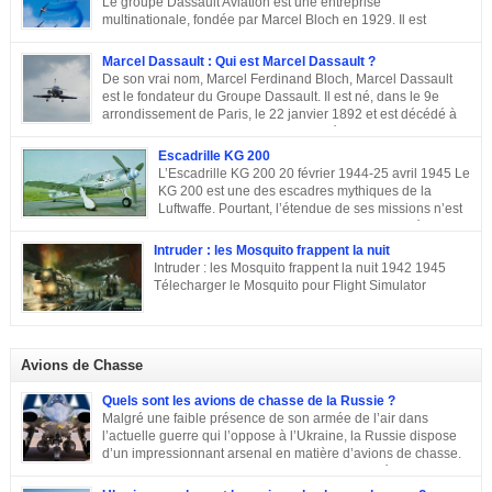
Le groupe Dassault Aviation est une entreprise
Emmanuel Macron.
multinationale, fondée par Marcel Bloch en 1929. Il est
aujourd’hui, la seule entreprise d’aviation au monde, encore
entre les mains de la famille de son fondateur et qui porte encore son nom,
Marcel Dassault : Qui est Marcel Dassault ?
Marcel Bloch ayant changé son nom en Dassault en 1946. Retour sur le
De son vrai nom, Marcel Ferdinand Bloch, Marcel Dassault
parcours de ce fleuron de l’aviation civile et militaire. De la première guerre
est le fondateur du Groupe Dassault. Il est né, dans le 9e
mondiale à la Course aux Armements Au début de la première guerre
arrondissement de Paris, le 22 janvier 1892 et est décédé à
mondiale, Marcel Bloch a créé la Société d’études aéronautiques avec son
Neuilly-sur-Seine, le 17 avril 1986. Ingénieur de talent, il a
ami Henry Potez. Cette entreprise conçut une centaine d’appareils dotés de
également été un entrepreneur et un homme politique français. Enfance et
Escadrille KG 200
l’Hélice […]
famille de Marcel Dassault Dernier enfant d’Adolphe Bloch et de Noémie
L’Escadrille KG 200 20 février 1944-25 avril 1945 Le
Allatini, Marcel avait trois frères ainés. Le premier est mort à son jeune âge,
KG 200 est une des escadres mythiques de la
le second, Darius Paul Bloch est devenu générale d’armée et le troisième,
Luftwaffe. Pourtant, l’étendue de ses missions n’est
René était chirurgien à Paris avant d’être exécuté en déportation […]
pas toujours connue, et cette escadre peut évoquer
des missions très différentes selon les centres d’intérêts : patrouille
Intruder : les Mosquito frappent la nuit
maritime, Mistel ou missions secrètes. Partons du commencement : le nom.
Intruder : les Mosquito frappent la nuit 1942 1945
La désignation KG 200, KampfGeschwader 200, signifie littéralement »
Télecharger le Mosquito pour Flight Simulator
escadre de combat n°200 « . » Escadre de combat « , c’est un peu vague.
Donc il n’y a pas a priori de limites aux missions du KG 200, sous cette
appellation générique on trouve une escadre bonne […]
Avions de Chasse
Quels sont les avions de chasse de la Russie ?
Malgré une faible présence de son armée de l’air dans
l’actuelle guerre qui l’oppose à l’Ukraine, la Russie dispose
d’un impressionnant arsenal en matière d’avions de chasse.
Chasseurs, bombardiers, avions d’attaque … découvrons
ensemble les principaux moyens dont dispose sa force aérienne.