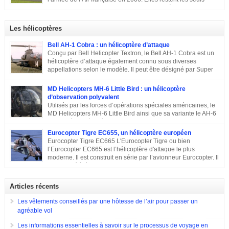
247 avions. L’armée ukrainienne se divise en trois commandements
exploitants du chasseur français pendant près de 10 ans. En
régionaux : Ouest, Est et Sud. Chacun d’eux dispose de plusieurs brigades
2011, Serge Dassault (décédé en mai 2018) se montre optimiste et assure
tactiques qui sont régies […]
que le succès viendra bientôt. Quatre ans plus tard, les premières
Les hélicoptères
commandes étrangères sont signées et depuis, le constructeur multiplie les
exportations. Tour d’horizon sur les exportations du Rafale …
Bell AH-1 Cobra : un hélicoptère d’attaque
Conçu par Bell Helicopter Textron, le Bell AH-1 Cobra est un
hélicoptère d’attaque également connu sous diverses
appellations selon le modèle. Il peut être désigné par Super
Cobra, HueyCobra, Cobra, Whiskey Cobra, SeaCobra, Zulu
Cobra, Snake ou encore Viper. Le modèle premier était doté de la même
MD Helicopters MH-6 Little Bird : un hélicoptère
motorisation, de la même transmission et du même rotor principal que le
d’observation polyvalent
Bell UH-1 Iroquois. Cet appareil a effectué son premier vol en septembre
Utilisés par les forces d’opérations spéciales américaines, le
1965, est entré en service en 1967 et est toujours en service dans quelques
MD Helicopters MH-6 Little Bird ainsi que sa variante le AH-6
pays. Sa conception C’est en 1962 que Bell décide de construire un
est un hélicoptère léger conçu sur la base du Hughes OH-6 et
hélicoptère sur mesure […]
du Hughes MD 500. Il a été conçu par l’avionneur américain MD
Eurocopter Tigre EC655, un hélicoptère européen
Helicopters. Sa conception Lorsqu’en 1960, l’armée américaine a évoqué
Eurocopter Tigre EC665 L'Eurocopter Tigre ou bien
son souhait de développer un hélicoptère léger d’observation qui serait
l’Eurocopter EC665 est l’hélicoptère d'attaque le plus
également capable d’endosser divers rôles, de nombreuses compagnies
moderne. Il est construit en série par l’avionneur Eurocopter. Il
sont entrées en compétition pour remporter le projet. Parmi elles, il y a eu
est destiné à équiper les forces de terres de l’Allemagne, la
Hughes Aircraft qui a proposé son Modèle 369 ainsi que des propositions
France et l’Espagne. Doté d’une configuration typique, cet appareil est
de Bell Helicopter et […]
construit afin d’assurer les missions d’appui à proximité immédiate des
Articles récents
forces terrestres. Il a été utilisé en 2009 lors de la guerre en Afghanistan.
Eurocopter Tigre EC655
Les vêtements conseillés par une hôtesse de l’air pour passer un
agréable vol
Les informations essentielles à savoir sur le processus de voyage en