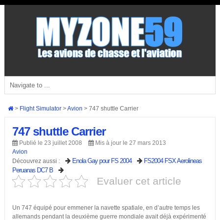
>
Flight Simulator
>
Avion
>
747 shuttle Carrier
747 shuttle Carrier
Publié le 23 juillet 2008
Mis à jour le 27 mars 2013
Avion
Enola Gay pour FS 2004
FS2004 FSX Aerolineas
Découvrez aussi :
Peruanas DC7 B
Evaluer cet article
Un 747 équipé pour emmener la navette spatiale, en d’autre temps les
allemands pendant la deuxième guerre mondiale avait déjà expérimenté