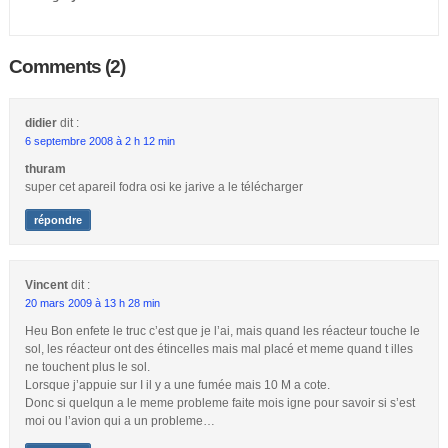
Comments (2)
didier
dit :
6 septembre 2008 à 2 h 12 min
thuram
super cet apareil fodra osi ke jarive a le télécharger
répondre
Vincent
dit :
20 mars 2009 à 13 h 28 min
Heu Bon enfete le truc c’est que je l’ai, mais quand les réacteur touche le
sol, les réacteur ont des étincelles mais mal placé et meme quand t illes
ne touchent plus le sol.
Lorsque j’appuie sur I il y a une fumée mais 10 M a cote.
Donc si quelqun a le meme probleme faite mois igne pour savoir si s’est
moi ou l’avion qui a un probleme…