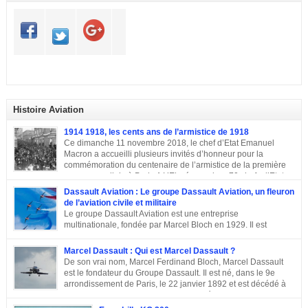
Histoire Aviation
1914 1918, les cents ans de l’armistice de 1918
Ce dimanche 11 novembre 2018, le chef d’Etat Emanuel
Macron a accueilli plusieurs invités d’honneur pour la
commémoration du centenaire de l’armistice de la première
guerre mondiale à Paris.A L’Elysée, environ 70 chefs d’Etats
et dirigeants ont célébré la cérémonie des cents ans de l’armistice de 1918.
Dassault Aviation : Le groupe Dassault Aviation, un fleuron
Après une semaine mémorielle les célébrations se sont poursuivies par
de l’aviation civile et militaire
une commémoraison à l’Arc de triomphe et un discours du président
Le groupe Dassault Aviation est une entreprise
Emmanuel Macron.
multinationale, fondée par Marcel Bloch en 1929. Il est
aujourd’hui, la seule entreprise d’aviation au monde, encore
entre les mains de la famille de son fondateur et qui porte encore son nom,
Marcel Dassault : Qui est Marcel Dassault ?
Marcel Bloch ayant changé son nom en Dassault en 1946. Retour sur le
De son vrai nom, Marcel Ferdinand Bloch, Marcel Dassault
parcours de ce fleuron de l’aviation civile et militaire. De la première guerre
est le fondateur du Groupe Dassault. Il est né, dans le 9e
mondiale à la Course aux Armements Au début de la première guerre
arrondissement de Paris, le 22 janvier 1892 et est décédé à
mondiale, Marcel Bloch a créé la Société d’études aéronautiques avec son
Neuilly-sur-Seine, le 17 avril 1986. Ingénieur de talent, il a
ami Henry Potez. Cette entreprise conçut une centaine d’appareils dotés de
également été un entrepreneur et un homme politique français. Enfance et