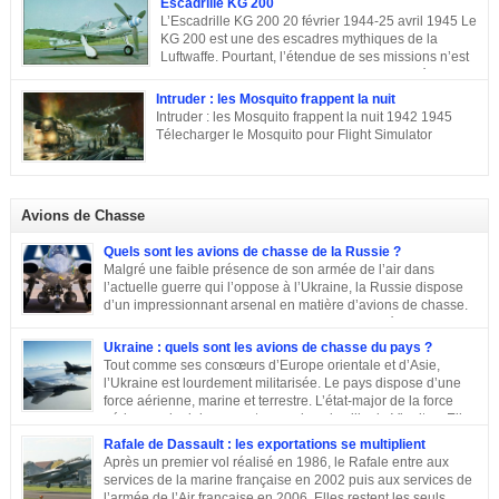
Escadrille KG 200
l’Hélice […]
famille de Marcel Dassault Dernier enfant d’Adolphe Bloch et de Noémie
L’Escadrille KG 200 20 février 1944-25 avril 1945 Le
Allatini, Marcel avait trois frères ainés. Le premier est mort à son jeune âge,
KG 200 est une des escadres mythiques de la
le second, Darius Paul Bloch est devenu générale d’armée et le troisième,
Luftwaffe. Pourtant, l’étendue de ses missions n’est
René était chirurgien à Paris avant d’être exécuté en déportation […]
pas toujours connue, et cette escadre peut évoquer
des missions très différentes selon les centres d’intérêts : patrouille
Intruder : les Mosquito frappent la nuit
maritime, Mistel ou missions secrètes. Partons du commencement : le nom.
Intruder : les Mosquito frappent la nuit 1942 1945
La désignation KG 200, KampfGeschwader 200, signifie littéralement »
Télecharger le Mosquito pour Flight Simulator
escadre de combat n°200 « . » Escadre de combat « , c’est un peu vague.
Donc il n’y a pas a priori de limites aux missions du KG 200, sous cette
appellation générique on trouve une escadre bonne […]
Avions de Chasse
Quels sont les avions de chasse de la Russie ?
Malgré une faible présence de son armée de l’air dans
l’actuelle guerre qui l’oppose à l’Ukraine, la Russie dispose
d’un impressionnant arsenal en matière d’avions de chasse.
Chasseurs, bombardiers, avions d’attaque … découvrons
ensemble les principaux moyens dont dispose sa force aérienne.
Ukraine : quels sont les avions de chasse du pays ?
Tout comme ses consœurs d’Europe orientale et d’Asie,
l’Ukraine est lourdement militarisée. Le pays dispose d’une
force aérienne, marine et terrestre. L’état-major de la force
aérienne ukrainienne se trouve dans la ville de Vinnitsa. Elle
est équipée en majorité d’avions de fabrication soviétique. Parmi les
Rafale de Dassault : les exportations se multiplient
républiques socialistes soviétiques, l’Ukraine élabore l’une des plus
Après un premier vol réalisé en 1986, le Rafale entre aux
stratégiques. D’après les statistiques de 2014, l’armée de l’air ukrainienne
services de la marine française en 2002 puis aux services de
et les forces de défense aérienne contiennent environ 43 000 personnes et
l’armée de l’Air française en 2006. Elles restent les seuls