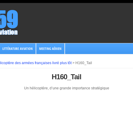
LITTÉRATURE AVIATION
MEETING AÉRIEN
icoptère des armées françaises livré plus tôt
>
H160_Tail
H160_Tail
Un hélicoptère, d’une grande importance stratégique