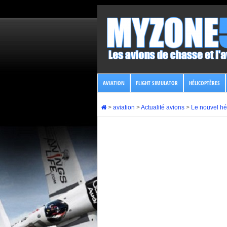
AVIATION
FLIGHT SIMULATOR
HÉLICOPTÈRES
>
aviation
>
Actualité avions
>
Le nouvel hél