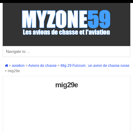
>
aviation
>
Avions de chasse
>
Mig 29 Fulcrum : un avion de chasse russe
>
mig29e
mig29e