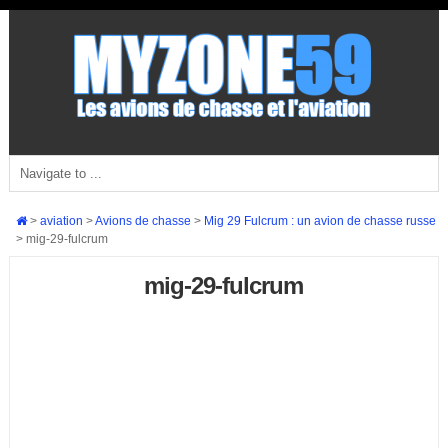
>
aviation
>
Avions de chasse
>
Mig 29 Fulcrum : un avion de chasse russe
>
mig-29-fulcrum
mig-29-fulcrum