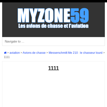
>
aviation
>
Avions de chasse
>
Messerschmitt Me 210 : le chasseur lourd
>
1111
1111