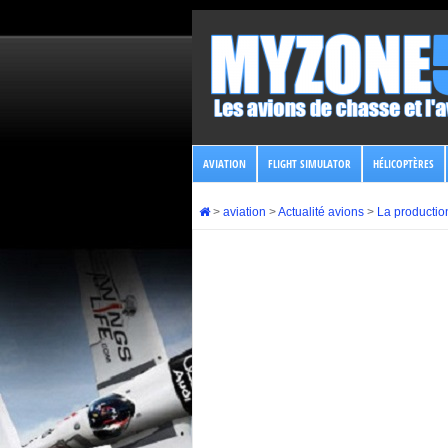
AVIATION
FLIGHT SIMULATOR
HÉLICOPTÈRES
>
aviation
>
Actualité avions
>
La productio