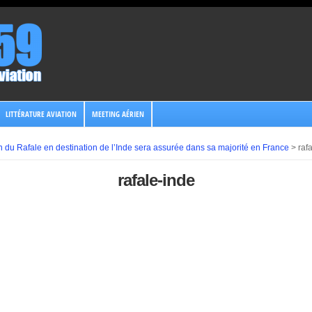
LITTÉRATURE AVIATION
MEETING AÉRIEN
n du Rafale en destination de l’Inde sera assurée dans sa majorité en France
>
raf
rafale-inde