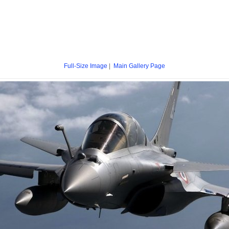
Full-Size Image
|
Main Gallery Page