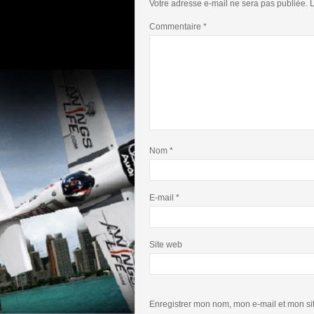
Votre adresse e-mail ne sera pas publiée.
L
Commentaire
*
Nom
*
E-mail
*
Site web
Enregistrer mon nom, mon e-mail et mon si