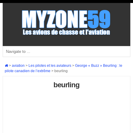
>
aviation
>
Les pilotes et les aviateurs
>
George « Buzz » Beurling : le
pilote canadien de l’extrême
>
beurling
beurling