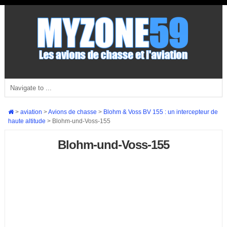
>
aviation
>
Avions de chasse
>
Blohm & Voss BV 155 : un intercepteur de
haute altitude
>
Blohm-und-Voss-155
Blohm-und-Voss-155