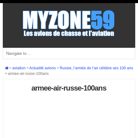
>
aviation
>
Actualité avions
>
Russie, l’armée de l’air célèbre ses 100 ans
>
armee-air-russe-100ans
armee-air-russe-100ans