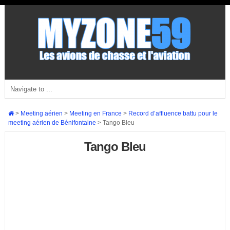
>
Meeting aérien
>
Meeting en France
>
Record d’affluence battu pour le
meeting aérien de Bénifontaine
>
Tango Bleu
Tango Bleu