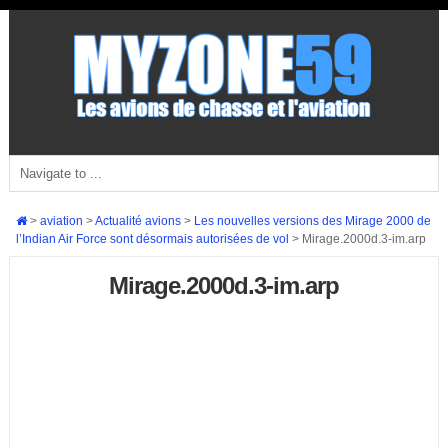
>
aviation
>
Actualité avions
>
Les nouvelles versions des Mirage 2000 de
l’Indian Air Force sont désormais autorisées de vol
>
Mirage.2000d.3-im.arp
Mirage.2000d.3-im.arp