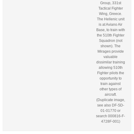
Group, 331st
Tactical Fighter
Wing, Greece.
The Hellenic unit
is at Aviano Air
Base, to train with
the 510th Fighter
Squadron (not
shown). The
Mirages provide
valuable
dissimilar training
allowing 510th
Fighter pilots the
opportunity to
train against
other types of
aircraft.
(Duplicate image,
see also DF-SD-
01-01770 or
search 000816-F-
4728F-001)