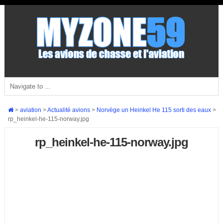
>
aviation
>
Actualité avions
>
Norvège un Heinkel He 115 sorti des eaux
>
rp_heinkel-he-115-norway.jpg
rp_heinkel-he-115-norway.jpg