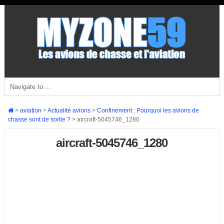
>
aviation
>
Actualité avions
>
Confinement : Pourquoi les avions de
chasse sont de sortie ?
>
aircraft-5045746_1280
aircraft-5045746_1280