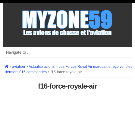
>
aviation
>
Actualité avions
>
Les Forces Royal Air marocaine reçoivent les
derniers F16 commandés
>
f16-force-royale-air
f16-force-royale-air