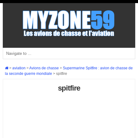
>
aviation
>
Avions de chasse
>
Supermarine Spitfire : avion de chasse de
la seconde guerre mondiale
>
spitfire
spitfire