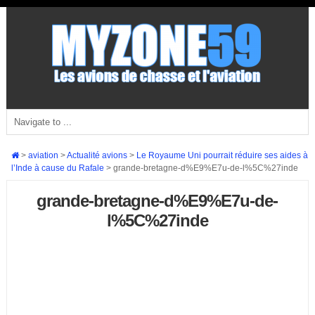
>
aviation
>
Actualité avions
>
Le Royaume Uni pourrait réduire ses aides à
l’Inde à cause du Rafale
>
grande-bretagne-d%E9%E7u-de-l%5C%27inde
grande-bretagne-d%E9%E7u-de-
l%5C%27inde