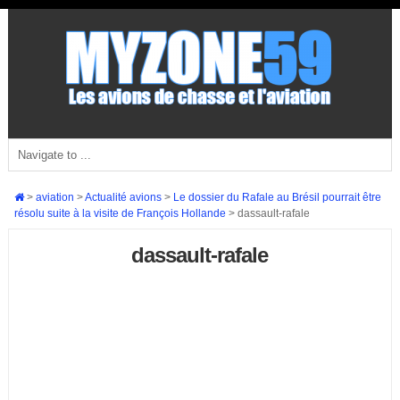
>
aviation
>
Actualité avions
>
Le dossier du Rafale au Brésil pourrait être
résolu suite à la visite de François Hollande
>
dassault-rafale
dassault-rafale