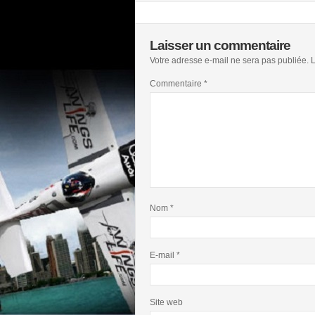
Laisser un commentaire
Votre adresse e-mail ne sera pas publiée.
L
Commentaire
*
Nom
*
E-mail
*
Site web