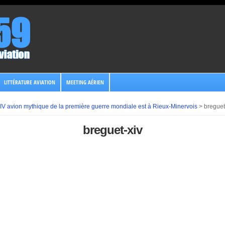
LITTÉRATURE AVIATION
MEETING AÉRIEN
IV avion mythique de la première guerre mondiale est à Rieux-Minervois
>
breguet
breguet-xiv