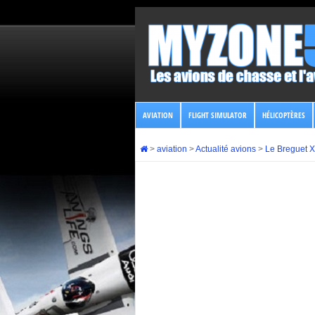
AVIATION
FLIGHT SIMULATOR
HÉLICOPTÈRES
>
aviation
>
Actualité avions
>
Le Breguet X