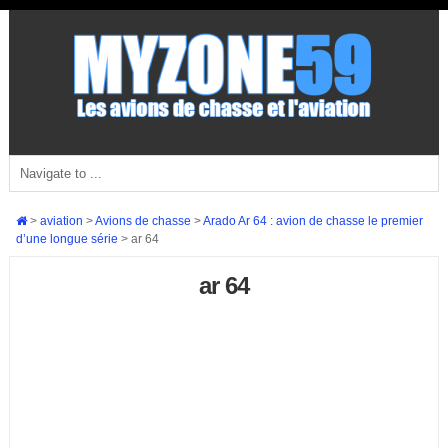
>
aviation
>
Avions de chasse
>
Arado Ar 64 : avion de chasse le premier
d’une longue série
>
ar 64
ar 64