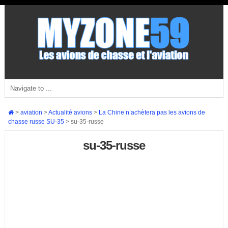
>
aviation
>
Actualité avions
>
La Chine n’achètera pas les avions de
chasse russe SU-35
>
su-35-russe
su-35-russe