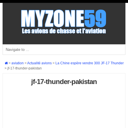
>
aviation
>
Actualité avions
>
La Chine espère vendre 300 JF-17 Thunder
>
jf-17-thunder-pakistan
jf-17-thunder-pakistan