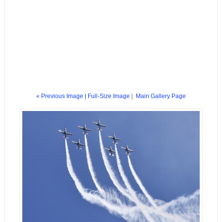
« Previous Image |
Full-Size Image
|
Main Gallery Page