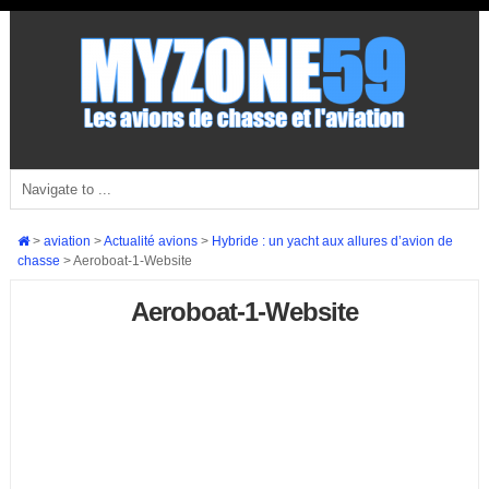
>
aviation
>
Actualité avions
>
Hybride : un yacht aux allures d’avion de
chasse
>
Aeroboat-1-Website
Aeroboat-1-Website