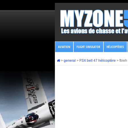
AVIATION
FLIGHT SIMULATOR
HÉLICOPTÈRES
>
general
>
FSX bell 47 hélicoptère
>
fbieh