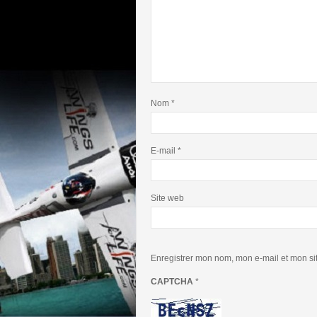
Nom
*
E-mail
*
Site web
Enregistrer mon nom, mon e-mail et mon si
CAPTCHA
*