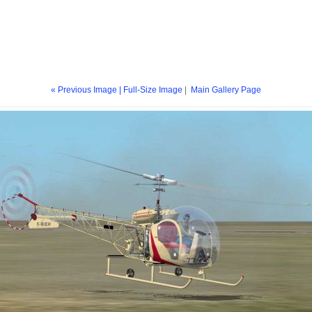
« Previous Image |
Full-Size Image
|
Main Gallery Page