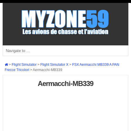
>
Flight Simulator
>
Flight Simulator X
>
FSX Aermacchi MB339 A PAN
Frecce Tricolori
>
Aermacchi-MB339
Aermacchi-MB339