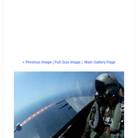
« Previous Image |
Full-Size Image
|
Main Gallery Page