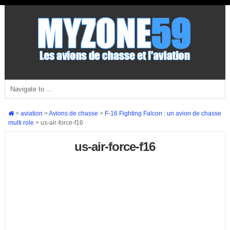
>
aviation
>
Avions de chasse
>
F-16 Fighting Falcon : un avion de chasse
multi role
>
us-air-force-f16
us-air-force-f16