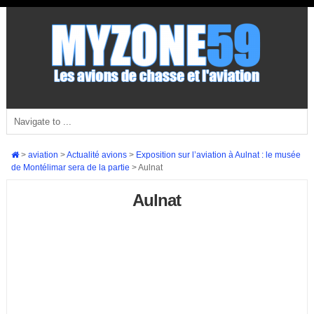
>
aviation
>
Actualité avions
>
Exposition sur l’aviation à Aulnat : le musée
de Montélimar sera de la partie
>
Aulnat
Aulnat